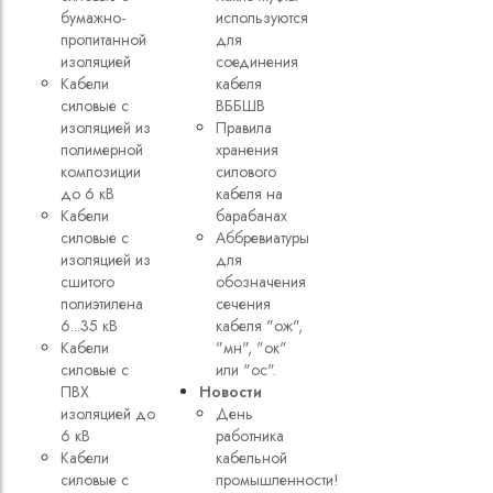
бумажно-
используются
пропитанной
для
изоляцией
соединения
Кабели
кабеля
силовые с
ВББШВ
изоляцией из
Правила
полимерной
хранения
композиции
силового
до 6 кВ
кабеля на
Кабели
барабанах
силовые с
Аббревиатуры
изоляцией из
для
сшитого
обозначения
полиэтилена
сечения
6...35 кВ
кабеля "ож",
Кабели
"мн", "ок"
силовые с
или "ос".
ПВХ
Новости
изоляцией до
День
6 кВ
работника
Кабели
кабельной
силовые с
промышленности!