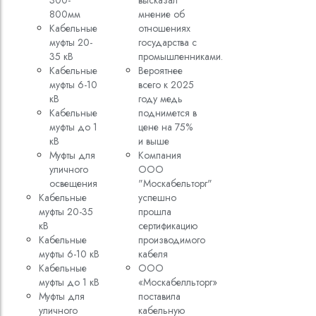
300-
высказал
800мм
мнение об
Кабельные
отношениях
муфты 20-
государства с
35 кВ
промышленниками.
Кабельные
Вероятнее
муфты 6-10
всего к 2025
кВ
году медь
Кабельные
поднимется в
муфты до 1
цене на 75%
кВ
и выше
Муфты для
Компания
уличного
ООО
освещения
"Москабельторг"
Кабельные
успешно
муфты 20-35
прошла
кВ
сертификацию
Кабельные
производимого
муфты 6-10 кВ
кабеля
Кабельные
ООО
муфты до 1 кВ
«Москабелльторг»
Муфты для
поставила
уличного
кабельную