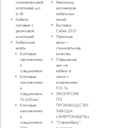
полиэтиленовой
Миллионы
изоляцией до
километров
6 кВ
кабельных
Кабели
линий
силовые с
Выставка
резиновой
Cabex 2021
изоляцией
Приятные
Кабельные
цены –
муфты
сомнительное
Болтовые
качество
наконечники
Повышение
и
цен на
соединители
кабель в
Болтовые
связи с
наконечники
изменением
и
ГОСТа
соединители
ЭКСКУРСИЯ
10-240мм²
ПО
Болтовые
ПРОИЗВОДСТВУ
наконечники
ЗАВОДА
и
«ЭНЕРГОКАБЕЛЬ»
соединители
"Спецкабель"