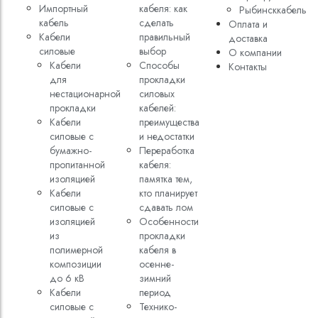
Импортный
кабеля: как
Рыбинсккабель
кабель
сделать
Оплата и
Кабели
правильный
доставка
cиловые
выбор
О компании
Кабели
Способы
Контакты
для
прокладки
нестационарной
силовых
прокладки
кабелей:
Кабели
преимущества
силовые с
и недостатки
бумажно-
Переработка
пропитанной
кабеля:
изоляцией
памятка тем,
Кабели
кто планирует
силовые с
сдавать лом
изоляцией
Особенности
из
прокладки
полимерной
кабеля в
композиции
осенне-
до 6 кВ
зимний
Кабели
период
силовые с
Технико-