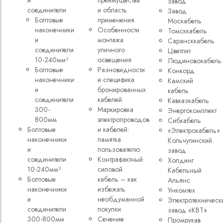
и
преимущества
завод
соединители
и область
Завод
Болтовые
применения.
Москабель
Кабели силовые
наконечники
Особенности
Томсккабель
полиэтиленовой
и
монтажа
Сарансккабель
кВ
соединители
уличного
Цветлит
10-240мм²
освещения
Людиновокабель
Кабели силовые
Болтовые
Разновидности
Конкорд
изоляцией
наконечники
и специфика
Камский
и
бронированных
кабель
соединители
кабелей
Кавказкабель
300-
Маркировка
Энергокомплект
800мм
электропроводов
Сибкабель
Болтовые
и кабелей:
«Электрокабель»
наконечники
памятка
Кольчугинский
и
пользователю
завод
соединители
Контрафактный
Холдинг
10-240мм²
силовой
Кабельный
Болтовые
кабель – как
Альянс
наконечники
избежать
Ункомтех
и
необдуманной
Электротехническ
соединители
покупки
завод «КВТ»
300-800мм
Сечение
Промрукав