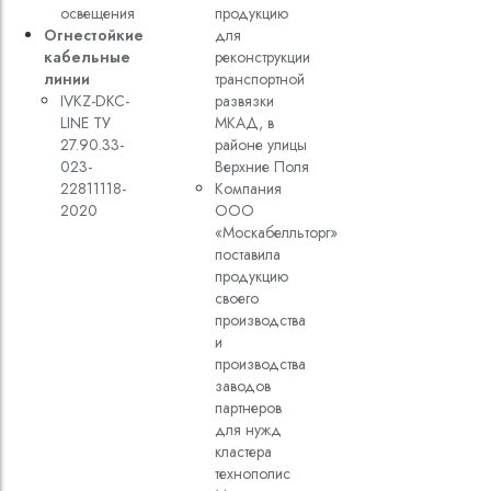
освещения
продукцию
Огнестойкие
для
кабельные
реконструкции
линии
транспортной
IVKZ-DKC-
развязки
LINE ТУ
МКАД, в
27.90.33-
районе улицы
023-
Верхние Поля
22811118-
Компания
2020
ООО
«Москабелльторг»
поставила
продукцию
своего
производства
и
производства
заводов
партнеров
для нужд
кластера
технополис