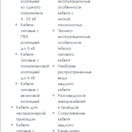
изоляцией
эксплуатационные
из сшитого
особенности
полиэтилена
кабеля с
6...35 кВ
низкой
Кабели
токсичностью
силовые с
Технико-
ПВХ
эксплуатационные
изоляцией
особенности
до 6 кВ
гибкого
Кабели
силового
силовые с
кабеля
полиэтиленовой
Наиболее
изоляцией
распространенные
до 6 кВ
виды
Кабели
медного
силовые с
кабеля
резиновой
Разновидности
изоляцией
электрокабелей
Кабели для
и проводов
нестационарной
Сопротивление
прокладки
кабеля
Кабели
медного
силовые с
Какие муфты