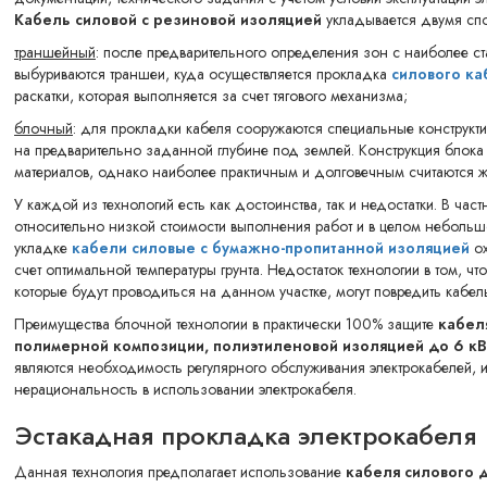
Кабель силовой с резиновой изоляцией
укладывается двумя сп
траншейный
: после предварительного определения зон с наиболее с
выбуриваются траншеи, куда осуществляется прокладка
силового ка
раскатки, которая выполняется за счет тягового механизма;
блочный
: для прокладки кабеля сооружаются специальные конструкти
на предварительно заданной глубине под землей. Конструкция блока 
материалов, однако наиболее практичным и долговечным считаются 
У каждой из технологий есть как достоинства, так и недостатки. В ча
относительно низкой стоимости выполнения работ и в целом небольш
укладке
кабели силовые с бумажно-пропитанной изоляцией
ох
счет оптимальной температуры грунта. Недостаток технологии в том, 
которые будут проводиться на данном участке, могут повредить кабель
Преимущества блочной технологии в практически 100% защите
кабел
полимерной композиции, полиэтиленовой изоляцией до 6 кВ
являются необходимость регулярного обслуживания электрокабелей,
нерациональность в использовании электрокабеля.
Эстакадная прокладка электрокабеля
Данная технология предполагает использование
кабеля силового 