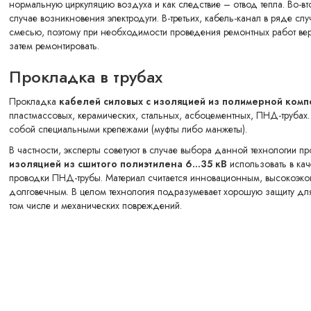
нормальную циркуляцию воздуха и как следствие – отвод тепла. Во-вт
случае возникновения электродуги. В-третьих, кабель-канал в ряде с
смесью, поэтому при необходимости проведения ремонтных работ вер
затем ремонтировать.
Прокладка в трубах
Прокладка
к
абелей силовых с изоляцией из полимерной комп
пластмассовых, керамических, стальных, асбоцементных, ПНД-трубах
собой специальными крепежами (муфты либо манжеты).
В частности, эксперты советуют в случае выбора данной технологии п
изоляцией из сшитого полиэтилена 6...35 кВ
использовать в кач
проводки ПНД-трубы. Материал считается инновационным, высокоэк
долговечным. В целом технология подразумевает хорошую защиту для
том числе и механических повреждений.