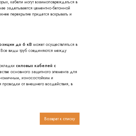
орых, кабели могут взаимоповреждаться в
лучае заделывается цементно-бетонной
хнее перекрытие придется вскрывать и
озиции до 6 кВ
может осуществляться в
. Все виды труб соединяются между
рокладки
силовых кабелей с
естве основного защитного элемента для
ономичным, износостойким и
 проводки от внешнего воздействия, в
Возврат к списку