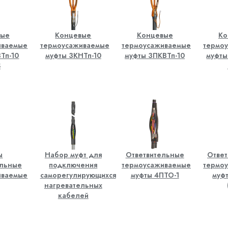
вые
Концевые
Концевые
Ко
иваемые
термоусаживаемые
термоусаживаемые
термо
Тп-10
муфты 3КНТп-10
муфты 3ПКВТп-10
муфты
S
ы
Набор муфт для
Ответвительные
Отве
ельные
подключения
термоусаживаемые
термо
иваемые
саморегулирующихся
муфты 4ПТО-1
муф
нагревательных
кабелей