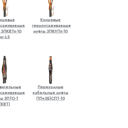
нцевые
Концевые
усаживаемые
термоусаживаемые
 3ПКВТп-10
муфты 3ПКНТп-10
нг-LS
твительные
Переходные
усаживаемые
кабельные муфты
ты 5ПТО-1
(1П+3Б)СПТ-10
(КВТ)