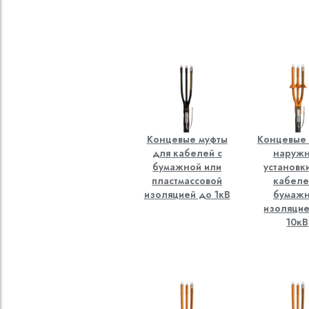
Концевые муфты
Концевые
для кабелей с
наруж
бумажной или
установк
пластмассовой
кабеле
изоляцией до 1кВ
бумаж
изоляцие
10кВ