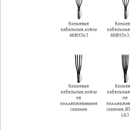
Концевые
Конце
кабельные муфты
кабельные
4КВНТп-1
4КВНТп-1 
Концевые
Конце
кабельные муфты
кабельные
не
не
поддерживающие
поддержи
горение
горение 5П
LS-1