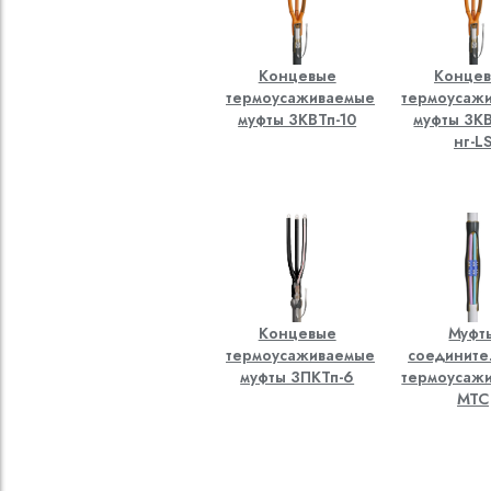
Концевые
Конце
термоусаживаемые
термоусаж
муфты 3КВТп-10
муфты 3КВ
нг-L
Концевые
Муфт
термоусаживаемые
соединит
муфты 3ПКТп-6
термоусаж
МТС