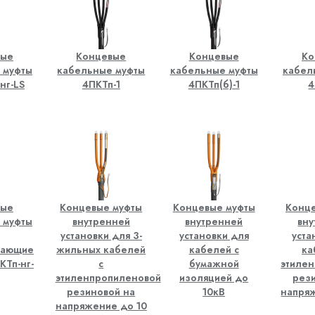
вые
Концевые
Концевые
Ко
 муфты
кабельные муфты
кабельные муфты
кабел
нг-LS
4ПКТп-1
4ПКТп(б)-1
4
вые
Концевые муфты
Концевые муфты
Конце
 муфты
внутренней
внутренней
вн
установки для 3-
установки для
уста
вающие
жильных кабелей
кабелей с
ка
КТп-нг-
с
бумажной
этиле
этиленпропиленовой
изоляцией до
рез
резиновой на
10кВ
напря
напряжение до 10