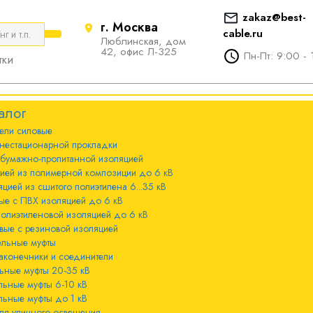
zakaz@best-
г. Москва
cable.ru
Люблинская, дом
е
ты
Болтовые наконечники и
42, офис Л-325
Пн-Пт: 9:00 - 
тки
соединители
стационарной
ечники и
Болтовые наконечники и
алог
соединители 10-240мм²
ели cиловые
 с бумажно-
ы 20-35 кВ
нестационарной прокладки
оляцией
Болтовые наконечники и
 бумажно-пропитанной изоляцией
соединители 300-800мм
ы 6-10 кВ
цией из полимерной композиции до 6 кВ
 с изоляцией из
цией из сшитого полиэтилена 6...35 кВ
мпозиции до 6
ые с ПВХ изоляцией до 6 кВ
ы до 1 кВ
полиэтиленовой изоляцией до 6 кВ
вые с резиновой изоляцией
ного освещения
ельные муфты
 с изоляцией из
аконечники и соединители
лена 6...35 кВ
ьные муфты 20-35 кВ
льные муфты 6-10 кВ
 с ПВХ
льные муфты до 1 кВ
 кВ
ля уличного освещения