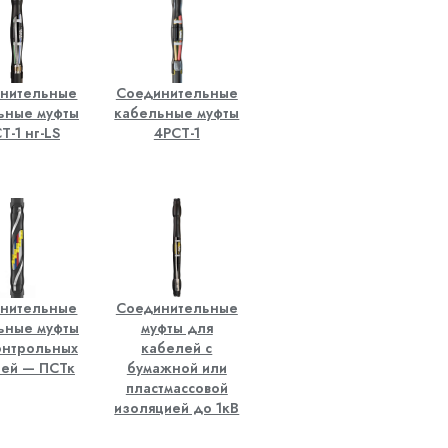
нительные
Соединительные
ьные муфты
кабельные муфты
Т-1 нг-LS
4РСТ-1
нительные
Соединительные
ьные муфты
муфты для
онтрольных
кабелей с
ей — ПСТк
бумажной или
пластмассовой
изоляцией до 1кВ