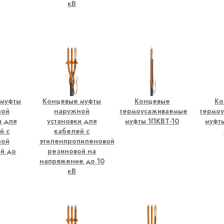
кВ
 муфты
Концевые муфты
Концевые
Ко
ной
наружной
термоусаживаемые
термо
и для
установки для
муфты 1ПКВТ-10
муфт
й с
кабелей с
ной
этиленпропиленовой
й до
резиновой на
напряжение до 10
кВ