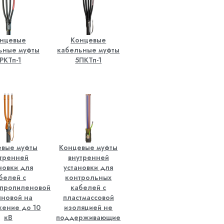
нцевые
Концевые
ьные муфты
кабельные муфты
РКТп-1
5ПКТп-1
вые муфты
Концевые муфты
утренней
внутренней
новки для
установки для
белей с
контрольных
нпропиленовой
кабелей с
иновой на
пластмассовой
жение до 10
изоляцией не
кВ
поддерживающие