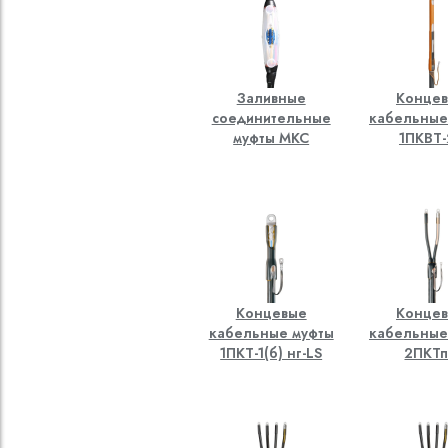
Заливные
Конце
соединительные
кабельные
муфты МКС
1ПКВТ-
Концевые
Конце
кабельные муфты
кабельные
1ПКТ-1(б) нг-LS
2ПКТп