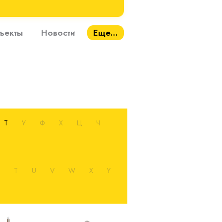
ъекты
Новости
Еще...
Т
У
Ф
Х
Ц
Ч
T
U
V
W
X
Y