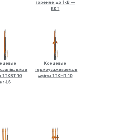
горение до 1кВ —
ККТ
нцевые
Концевые
усаживаемые
термоусаживаемые
ы 1ПКВТ-10
муфты 1ПКНТ-10
нг-LS