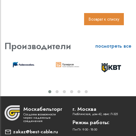
Возврат к списку
Производители
посмотреть все
Москабельторг
г. Москва
Создаем возможности
Люблинская, дом 42, офис Л-325
через надежные
соединения
Режим работы:
Пн-Пт: 9:00 - 18:00
zakaz@best-cable.ru