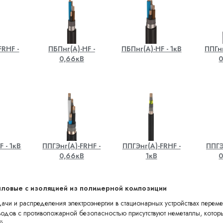
FRHF -
ПБПнг(A)-HF -
ПБПнг(A)-HF - 1кВ
ППГнг
0,66кВ
0
F - 1кВ
ППГЭнг(A)-FRHF -
ППГЭнг(A)-FRHF -
ППГЭ
0,66кВ
1кВ
0
силовые с изоляцией из полимерной композиции
и и распределения электроэнергии в стационарных устройствах переме
оводов с противопожарной безопасностью присутствуют неметаллы, кото