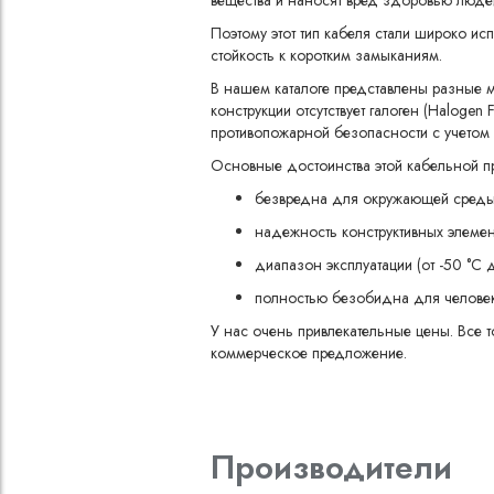
вещества и наносят вред здоровью люде
Поэтому этот тип кабеля стали широко ис
стойкость к коротким замыканиям.
В нашем каталоге представлены разные м
конструкции отсутствует галоген (Halog
противопожарной безопасности с учетом 
Основные достоинства этой кабельной пр
безвредна для окружающей среды
надежность конструктивных элемен
диапазон эксплуатации (от -50 °С 
полностью безобидна для человек
У нас очень привлекательные цены. Все 
коммерческое предложение.
Производители