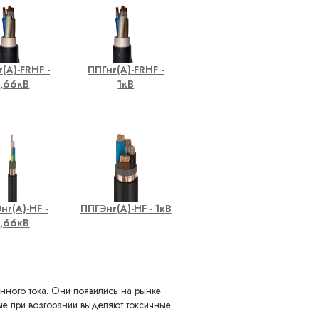
(A)-FRHF -
ППГнг(A)-FRHF -
,66кВ
1кВ
нг(A)-HF -
ППГЭнг(A)-HF - 1кВ
,66кВ
нного тока. Они появились на рынке
рые при возгорании выделяют токсичные