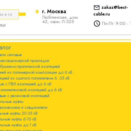
zakaz@best-
г. Москва
cable.ru
Люблинская, дом
е
ты
Болтовые наконечники и
42, офис Л-325
Пн-Пт: 9:00 - 
тки
соединители
стационарной
ечники и
Болтовые наконечники и
алог
соединители 10-240мм²
ели cиловые
 с бумажно-
ы 20-35 кВ
нестационарной прокладки
оляцией
Болтовые наконечники и
 бумажно-пропитанной изоляцией
соединители 300-800мм
ы 6-10 кВ
цией из полимерной композиции до 6 кВ
 с изоляцией из
цией из сшитого полиэтилена 6...35 кВ
мпозиции до 6
ые с ПВХ изоляцией до 6 кВ
ы до 1 кВ
полиэтиленовой изоляцией до 6 кВ
вые с резиновой изоляцией
ного освещения
ельные муфты
 с изоляцией из
аконечники и соединители
лена 6...35 кВ
ьные муфты 20-35 кВ
льные муфты 6-10 кВ
 с ПВХ
льные муфты до 1 кВ
 кВ
ля уличного освещения