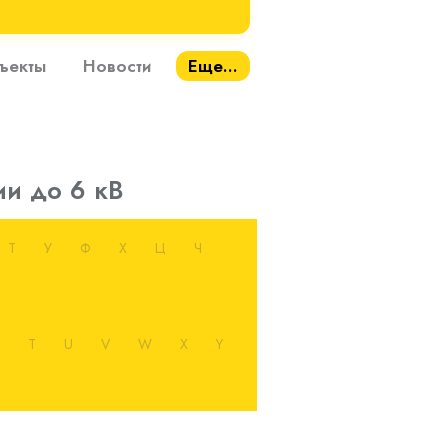
ъекты
Новости
Еще...
и до 6 кВ
Т
У
Ф
Х
Ц
Ч
T
U
V
W
X
Y