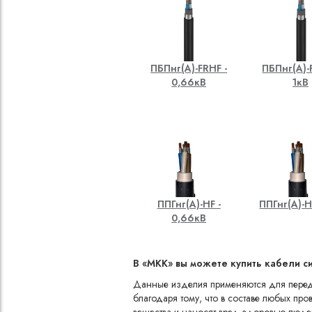
ПБПнг(A)-FRHF -
ПБПнг(A)-
0,66кВ
1кВ
ППГнг(A)-HF -
ППГнг(A)-H
0,66кВ
В «МКК» вы можете купить кабели 
Данные изделия применяются для передач
благодаря тому, что в составе любых пр