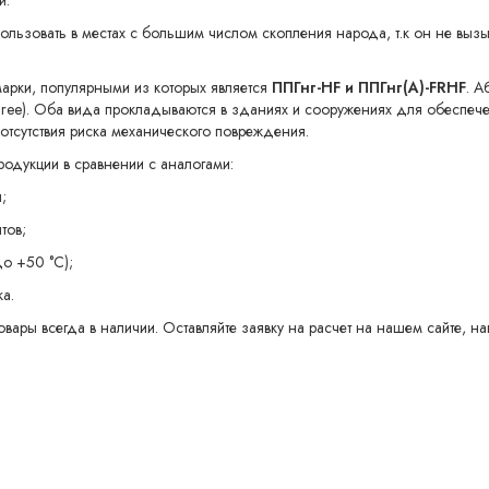
й.
пользовать в местах с большим числом скопления народа, т.к он не выз
арки, популярными из которых является
ППГнг-HF и ППГнг(А)-FRHF
. А
en Free). Оба вида прокладываются в зданиях и сооружениях для обеспе
отсутствия риска механического повреждения.
одукции в сравнении с аналогами:
;
тов;
до +50 °С);
а.
товары всегда в наличии. Оставляйте заявку на расчет на нашем сайте,