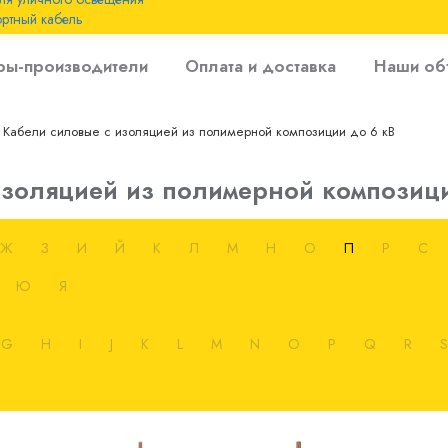
ртный кабель
 с
ры-производители
Оплата и доставка
Наши об
 изоляцией до 6
Кабели силовые с изоляцией из полимерной композиции до 6 кВ
 с резиновой
изоляцией из полимерной композици
Ж
З
И
Й
К
Л
М
Н
О
П
Р
С
Ю
Я
G
H
I
J
K
L
M
N
O
P
Q
R
S