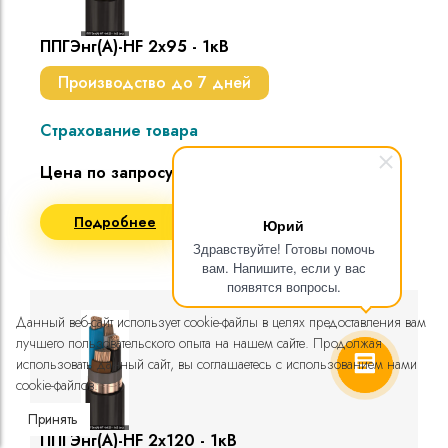
ППГЭнг(A)-HF 2х95 - 1кВ
Производство до 7 дней
Страхование товара
Цена по запросу
Подробнее
Запросить цену
Юрий
Здравствуйте! Готовы помочь
вам. Напишите, если у вас
появятся вопросы.
Данный веб-сайт использует cookie-файлы в целях предоставления вам
лучшего пользовательского опыта на нашем сайте. Продолжая
использовать данный сайт, вы соглашаетесь с использованием нами
cookie-файлов.
Принять
ППГЭнг(A)-HF 2х120 - 1кВ