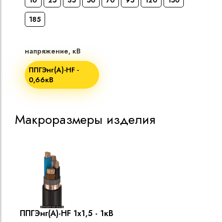
16
25
35
50
70
95
120
150
185
напряжение, кВ
ППГЭнг(A)-HF -
0,66кВ
Макроразмеры изделия
ППГЭнг(A)-HF 1х1,5 - 1кВ