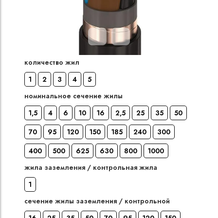
Кабели силовые
полиэтиленовой
кВ
количество жил
Кабели силовые
изоляцией
1
2
3
4
5
номинальное сечение жилы
1,5
4
6
10
16
2,5
25
35
50
70
95
120
150
185
240
300
400
500
625
630
800
1000
жила заземления / контрольная жила
1
сечение жилы заземления / контрольной