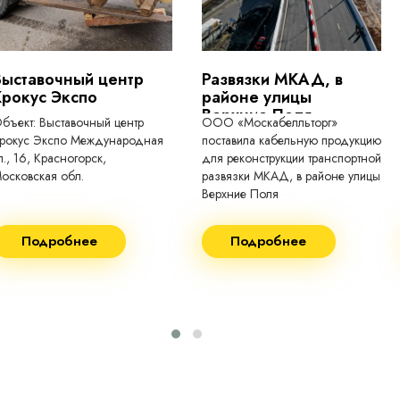
Выставочный центр
Развязки МКАД, в
Крокус Экспо
районе улицы
Верхние Поля
бъект: Выставочный центр
ООО «Москабелльторг»
рокус Экспо Международная
поставила кабельную продукцию
л., 16, Красногорск,
для реконструкции транспортной
осковская обл.
развязки МКАД, в районе улицы
Верхние Поля
еконструкция 2024.
Строительство 2023 год
Подробнее
Подробнее
оставка кабеля:
Поставка кабеля:
ВГнг(A) - 1кВ 3х150 455м
ВГнг(A) - 1кВ 4х35 63м
ВБШВнг(А)-LS 4х35) -
ВГнг(A) - 1кВ 4х70 150м
1кВ 20000м
ВГнг(A) - 1кВ 4х95 450м
ВБШВнг(А)-LS 4х25) -
ВГнг(A) - 1кВ 4х120 70м
1кВ 20000м