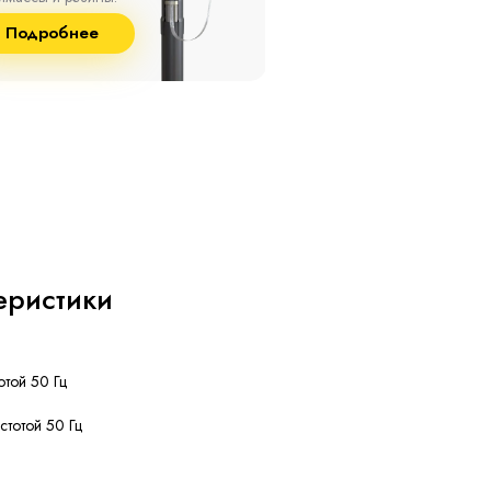
8% и температуре до
и сшитого полиэтилена
Подробнее
Подробнее
°С.
собственного производст
еристики
отой 50 Гц
астотой 50 Гц