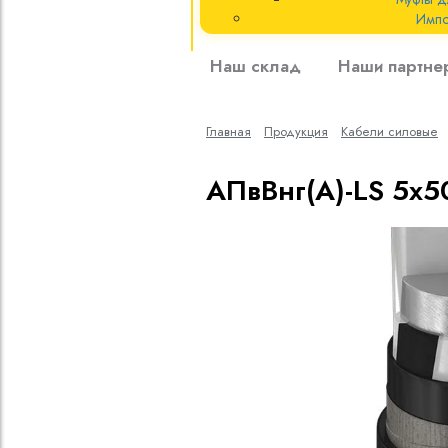
Импо
Кабели силовые
Наш склад
Наши партне
полиэтиленовой
кВ
Главная
Продукция
Кабели cиловые
Кабели силовые
изоляцией
АПвВнг(A)-LS 5х50