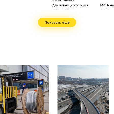
при испытании
Длительно допустимая
146 А на
токовая нагрузка
земле
женной пожароопасности
Допустимый ток
4,18 кА
односекундного КЗ
Показать ещё
Сопротивление изоляции
не мене
при 20 °С
 (low smoke)
Строительная длина
не мене
Маломеры в партии
не более
Допустимая температура
90 °C
нагрева жил
2
Максимальная температура
130 °C п
нагрева жил
при токе
Минимальный радиус изгиба
7,5 нару
Диапазон рабочих температур
−40...+5
не менее
Срок службы
изготовл