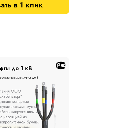
ать в 1 клик
фты до 20 кВ
Муфты до 10 кВ
оусаживаемые муфты до 20
Термоусаживаемые муфты до 
кВ
ы устанавливаются в
Компания ООО
елях, каналах, на
"Москабельторг"
ытом воздухе на
предлагает, как
кадах и кабельных
соединительные
ах, при температуре
термоусаживаемые муфты
ужающей среды от -50
на кабель напряжением 
о +50 °С, а также при
10 кВ с изоляцией из
сительной влажности
маслопропитанной бумаг