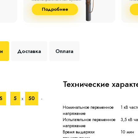
до 9
Подробнее
+35 
ки
Доставка
Оплата
Технические характ
S
5
50
х
-
Номинальное переменное
1 кВ част
напряжение
Испытательное переменное
3,5 кВ ч
напряжение
Время выдержки
10 мин