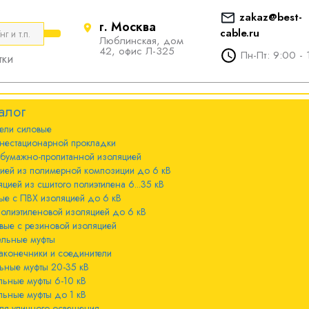
zakaz@best-
г. Москва
cable.ru
Люблинская, дом
е
ты
Болтовые наконечники и
42, офис Л-325
Пн-Пт: 9:00 - 
тки
соединители
стационарной
ечники и
Болтовые наконечники и
алог
соединители 10-240мм²
ели cиловые
 с бумажно-
ы 20-35 кВ
нестационарной прокладки
оляцией
Болтовые наконечники и
 бумажно-пропитанной изоляцией
соединители 300-800мм
ы 6-10 кВ
цией из полимерной композиции до 6 кВ
 с изоляцией из
цией из сшитого полиэтилена 6...35 кВ
мпозиции до 6
ые с ПВХ изоляцией до 6 кВ
ы до 1 кВ
полиэтиленовой изоляцией до 6 кВ
вые с резиновой изоляцией
ного освещения
ельные муфты
 с изоляцией из
аконечники и соединители
лена 6...35 кВ
ьные муфты 20-35 кВ
льные муфты 6-10 кВ
 с ПВХ
льные муфты до 1 кВ
 кВ
ля уличного освещения