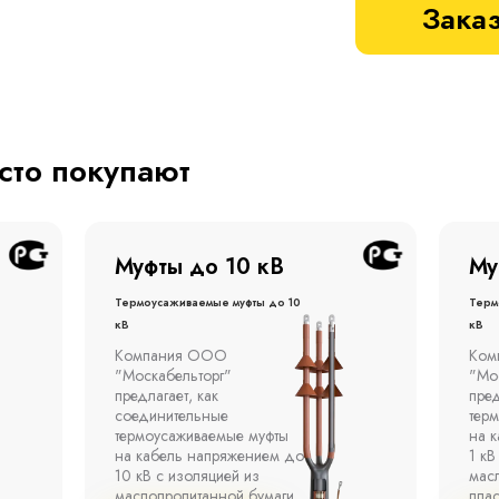
Заказ
асто покупают
Муфты до 1 кВ
Му
Термоусаживаемые муфты до 1
терм
кВ
кВ
Компания ООО
Муфт
"Москабельторг"
тонн
предлагает концевые
откр
термоусаживаемые муфты
эста
на кабель напряжением до
полк
1 кВ с изоляцией из
окр
маслопропитанной бумаги,
°С д
пластмассы и резины.
отно