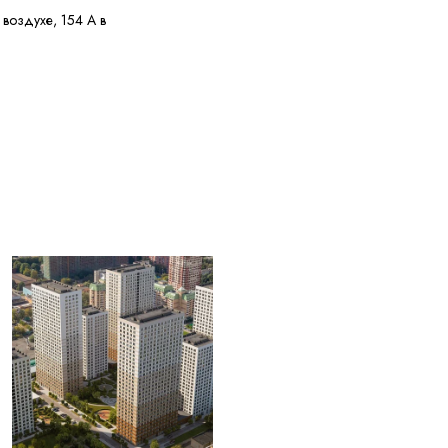
 воздухе, 154 А в
е 150 МОм·км
е 300 м
 10% кусками от 50 м
ри перегрузке, 250 °C
 КЗ
жных диаметров
0 °C
 30 лет с даты
ения