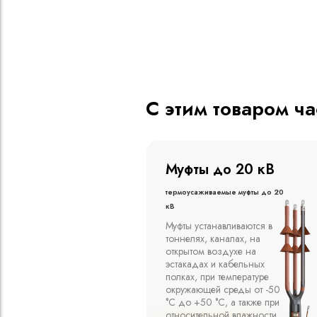
С этим товаром ч
о 20 кВ
Муфты до 10 кВ
ые муфты до 20
Термоусаживаемые муфты до 10
кВ
вливаются в
Компания ООО
алах, на
"Москабельторг"
духе на
предлагает, как
кабельных
соединительные
емпературе
термоусаживаемые муфты
среды от -50
на кабель напряжением до
 а также при
10 кВ с изоляцией из
й влажности
маслопропитанной бумаги