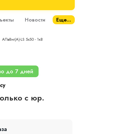
ъекты
Новости
Еще...
АПвВнг(A)-LS 5х50 - 1кВ
во до 7 дней
су
только с юр.
аза