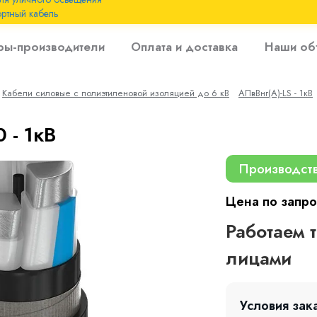
ртный кабель
 с
ры-производители
Оплата и доставка
Наши об
 изоляцией до 6
Кабели силовые с полиэтиленовой изоляцией до 6 кВ
АПвВнг(A)-LS - 1кВ
 с резиновой
 - 1кВ
Производст
Цена по запро
Работаем 
лицами
Условия зак