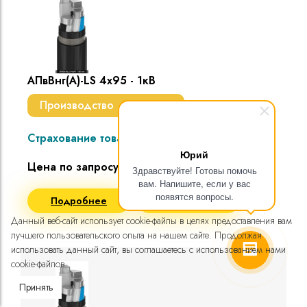
АПвВнг(A)-LS 4х95 - 1кВ
Производство до 7 дней
Страхование товара
Юрий
Цена по запросу
Здравствуйте! Готовы помочь
вам. Напишите, если у вас
появятся вопросы.
Подробнее
Запросить цену
Данный веб-сайт использует cookie-файлы в целях предоставления вам
лучшего пользовательского опыта на нашем сайте. Продолжая
использовать данный сайт, вы соглашаетесь с использованием нами
cookie-файлов.
Принять