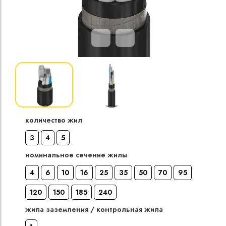
Кабели силовые
полиэтиленовой
кВ
Кабели силовые
изоляцией
количество жил
3
4
5
номинальное сечение жилы
4
6
10
16
25
35
50
70
95
120
150
185
240
жила заземления / контрольная жила