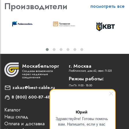
Производители
посмотреть все
Москабельторг
г. Москва
Создаем возможности
Люблинская, дом 42, офис Л-325
через надежные
соединения
Режим работы:
Пн-Пт: 9:00 - 18:00
zakaz@best-cable.ru
8 (800) 600-87-48
Каталог
Наши партнеры
Юрий
Наш склад
Статьи
Здравствуйте! Готовы помочь
Оплата и доставка
Контакты
вам. Напишите, если у вас