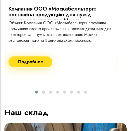
Компания ООО «Москабелльторг»
Вы
поставила продукцию для нужд
кластера технополис Москва.
Объект: Компания ООО «Москабелльторг» поставила
Объ
продукцию своего производства и производства заводов
Меж
партнеров для нужд кластера технополис Москва,
расположенного на Волгоградском проспекте.
Рек
Поставка кабеля:
Пост
Подробнее
ВВГнг(A) LS - 1кВ 1х240 20 000м
ВВГ
ВВГнг(A) LS - 1кВ 1х185 20 000м
ВВГ
ВВГ
ВВГ
ВВГ
Наш склад