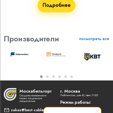
Подробнее
Производители
посмотреть все
Москабельторг
г. Москва
Создаем возможности
Люблинская, дом 42, офис Л-325
через надежные
соединения
Режим работы:
Пн-Пт: 9:00 - 18:00
zakaz@best-cable.ru