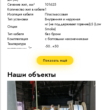
Сечение жил, мм²
10
16
25
Количество жил в кабеле
1
Изоляция кабеля
Пластмассовая
Тип установки
Внутренняя и наружная
нг (не поддерживает горение)
LS (Low
Опции
Smoke)
Тип кабеля
без брони
Комплектация
с болтовыми наконечниками
Температура
-50...+50
эксплуатации, ˚С
Показать ещё
Наши объекты