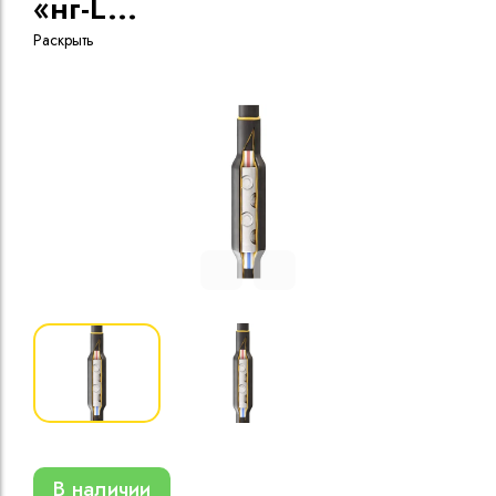
«нг-L
...
Раскрыть
Кабели силовые
полиэтиленовой
кВ
Кабели силовые
изоляцией
В наличии