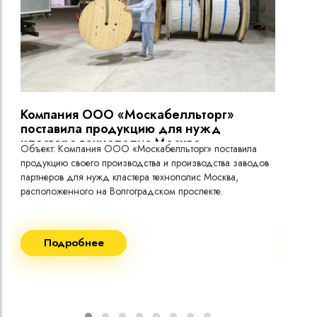
Компания ООО «Москабелльторг»
Вы
поставила продукцию для нужд
кластера технополис Москва.
Объект: Компания ООО «Москабелльторг» поставила
Объ
продукцию своего производства и производства заводов
Меж
партнеров для нужд кластера технополис Москва,
расположенного на Волгоградском проспекте.
Рек
Поставка кабеля:
Пост
Подробнее
ВВГнг(A) LS - 1кВ 1х240 20 000м
ВВГ
ВВГнг(A) LS - 1кВ 1х185 20 000м
ВВГ
ВВГ
ВВГ
ВВГ