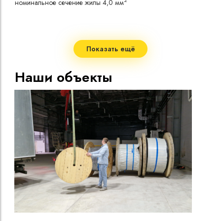
2
номинальное сечение жилы 4,0 мм
токо
Допу
одно
Сопр
при 
Показать ещё
Стро
Мало
Наши объекты
Допу
нагр
Макс
нагр
Мини
Диап
Срок