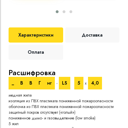
Характеристики
Доставка
Оплата
Расшифровка
Те
_
В
В
Г
нг
LS
5
4,0
-
х
Номи
медная жила
напр
изоляция из ПВХ пластиката пониженной пожароопасности
Испы
оболочка из ПВХ пластиката пониженной пожароопасности
напр
защитный покров отсутствует («голый»)
Врем
пониженное дымо- и газовыделение (low smoke)
при 
5 жил
Длит