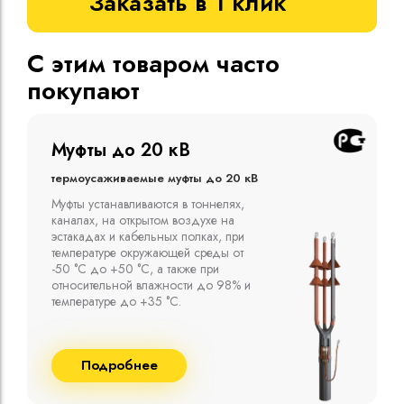
Заказать в 1 клик
С этим товаром часто
покупают
Муфты до 10 кВ
Термоусаживаемые муфты до 10 кВ
Компания ООО "Москабельторг"
предлагает, как соединительные
термоусаживаемые муфты на кабель
напряжением до 10 кВ с изоляцией
из маслопропитанной бумаги и
сшитого полиэтилена собственного
производства
Подробнее