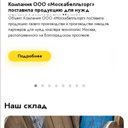
Компания ООО «Москабелльторг»
Вы
поставила продукцию для нужд
кластера технополис Москва.
Объект: Компания ООО «Москабелльторг» поставила
Объ
продукцию своего производства и производства заводов
Меж
партнеров для нужд кластера технополис Москва,
расположенного на Волгоградском проспекте.
Рек
Поставка кабеля:
Пост
Подробнее
ВВГнг(A) LS - 1кВ 1х240 20 000м
ВВГ
ВВГнг(A) LS - 1кВ 1х185 20 000м
ВВГ
ВВГ
ВВГ
ВВГ
Наш склад