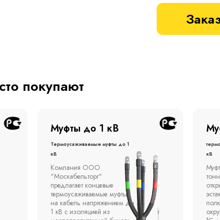
Заказ
асто покупают
Муфты до 1 кВ
Му
Термоусаживаемые муфты до 1
терм
кВ
кВ
Компания ООО
Муфт
"Москабельторг"
тонн
предлагает концевые
откр
термоусаживаемые муфты
эста
на кабель напряжением до
полк
1 кВ с изоляцией из
окр