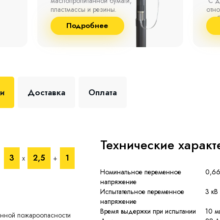
маслопропитанной бумаги,
°С д
пластмассы и резины.
отно
до 9
Подробнее
+35 
ки
Доставка
Оплата
Технические характ
3
2,5
1
х
+
Номинальное переменное
0,66
напряжение
Испытательное переменное
3 кВ
напряжение
Время выдержки при испытании
10 м
енной пожароопасности