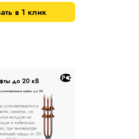
ать в 1 клик
фты до 20 кВ
Муфты до 10 кВ
оусаживаемые муфты до 20
Термоусаживаемые муфты до 
кВ
ы устанавливаются в
Компания ООО
елях, каналах, на
"Москабельторг"
ытом воздухе на
предлагает, как
кадах и кабельных
соединительные
ах, при температуре
термоусаживаемые муфты
ужающей среды от -50
на кабель напряжением 