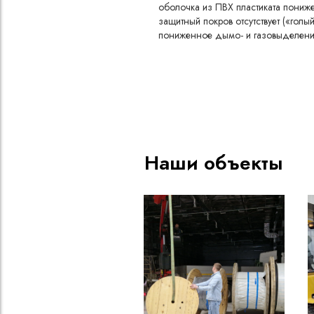
оболочка из ПВХ пластиката пони
защитный покров отсутствует («голый
пониженное дымо- и газовыделение
3 основные жилы
номинальное сечение жилы 2,5 мм
1 нулевая жила или жила заземлени
номинальное сечение жилы 1,5 мм
Наши объекты