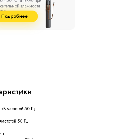
о +50 °С, а также при
10 кВ с изоляцией из
сительной влажности
маслопропитанной бумаг
8% и температуре до
и сшитого полиэтилена
Подробнее
Подробнее
°С.
собственного производст
еристики
 кВ частотой 50 Гц
 частотой 50 Гц
ин