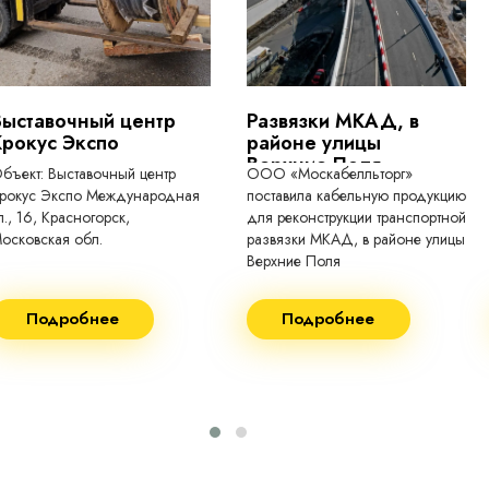
Выставочный центр
Развязки МКАД, в
Крокус Экспо
районе улицы
Верхние Поля
бъект: Выставочный центр
ООО «Москабелльторг»
рокус Экспо Международная
поставила кабельную продукцию
л., 16, Красногорск,
для реконструкции транспортной
осковская обл.
развязки МКАД, в районе улицы
Верхние Поля
еконструкция 2024.
Строительство 2023 год
Подробнее
Подробнее
оставка кабеля:
Поставка кабеля:
ВГнг(A) - 1кВ 3х150 455м
ВГнг(A) - 1кВ 4х35 63м
ВБШВнг(А)-LS 4х35) -
ВГнг(A) - 1кВ 4х70 150м
1кВ 20000м
ВГнг(A) - 1кВ 4х95 450м
ВБШВнг(А)-LS 4х25) -
ВГнг(A) - 1кВ 4х120 70м
1кВ 20000м