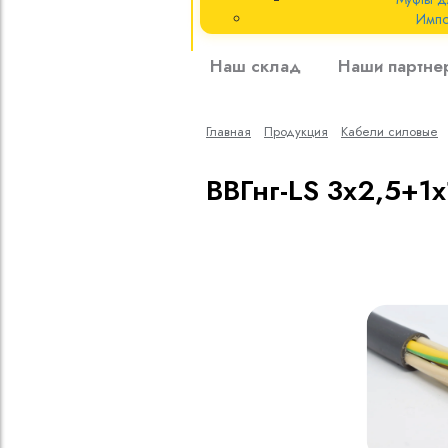
Импо
Кабели силовые
Наш склад
Наши партне
полиэтиленовой
кВ
Главная
Продукция
Кабели cиловые
Кабели силовые
изоляцией
ВВГнг-LS 3х2,5+1х