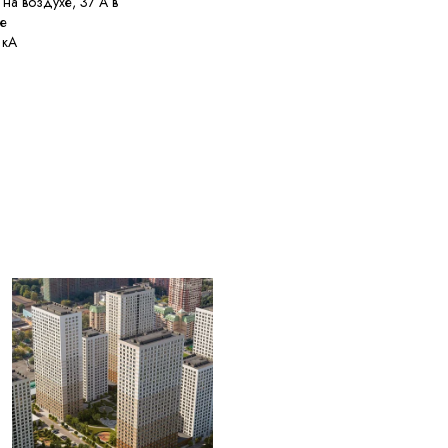
 на воздухе, 37 А в
е
 кА
енее 10 МОм·км
енее 450 м
олее 20% кусками от
C
C при перегрузке, 160
ри токе КЗ
наружных диаметров
..+50 °C
енее 30 лет с даты
товления