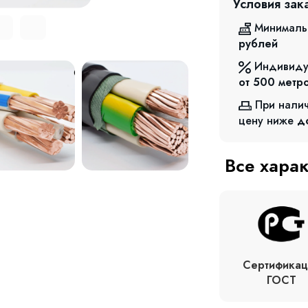
Условия зак
Минималь
рублей
Индивиду
от 500
метр
При нали
цену ниже
д
Все хара
Сертификац
ГОСТ