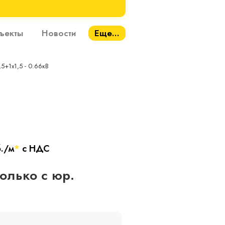
ъекты
Новости
Еще...
,5+1х1,5 - 0.66кВ
./м
*
с НДС
только с юр.