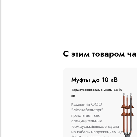
С этим товаром ч
о 20 кВ
Муфты до 10 кВ
ые муфты до 20
Термоусаживаемые муфты до 10
кВ
вливаются в
Компания ООО
алах, на
"Москабельторг"
духе на
предлагает, как
кабельных
соединительные
емпературе
термоусаживаемые муфты
среды от -50
на кабель напряжением до