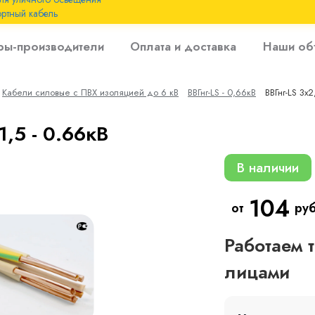
ртный кабель
 с
ры-производители
Оплата и доставка
Наши об
 изоляцией до 6
Кабели силовые с ПВХ изоляцией до 6 кВ
ВВГнг-LS - 0,66кВ
ВВГнг-LS 3х2
 с резиновой
1,5 - 0.66кВ
В наличии
104
от
руб
Работаем 
лицами