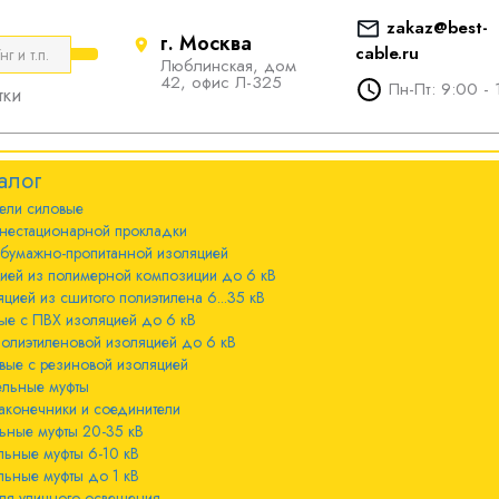
zakaz@best-
г. Москва
cable.ru
Люблинская, дом
е
ты
Болтовые наконечники и
42, офис Л-325
Пн-Пт: 9:00 - 
тки
соединители
стационарной
ечники и
Болтовые наконечники и
алог
соединители 10-240мм²
ели cиловые
 с бумажно-
ы 20-35 кВ
нестационарной прокладки
оляцией
Болтовые наконечники и
 бумажно-пропитанной изоляцией
соединители 300-800мм
ы 6-10 кВ
цией из полимерной композиции до 6 кВ
 с изоляцией из
цией из сшитого полиэтилена 6...35 кВ
мпозиции до 6
ые с ПВХ изоляцией до 6 кВ
ы до 1 кВ
полиэтиленовой изоляцией до 6 кВ
вые с резиновой изоляцией
ного освещения
ельные муфты
 с изоляцией из
аконечники и соединители
лена 6...35 кВ
ьные муфты 20-35 кВ
льные муфты 6-10 кВ
 с ПВХ
льные муфты до 1 кВ
 кВ
ля уличного освещения