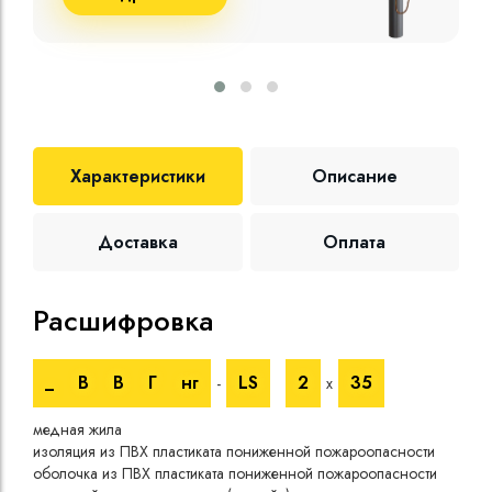
Характеристики
Описание
Доставка
Оплата
Расшифровка
Те
_
В
В
Г
нг
LS
2
35
-
х
Номи
напр
медная жила
Испы
изоляция из ПВХ пластиката пониженной пожароопасности
напр
оболочка из ПВХ пластиката пониженной пожароопасности
Врем