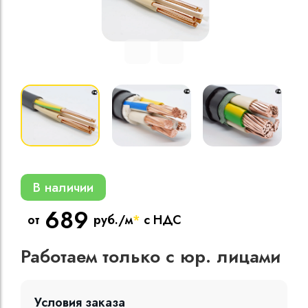
Кабели силовые
полиэтиленовой
кВ
Кабели силовые
изоляцией
В наличии
689
от
руб./м
*
с НДС
Работаем только с юр. лицами
Условия заказа