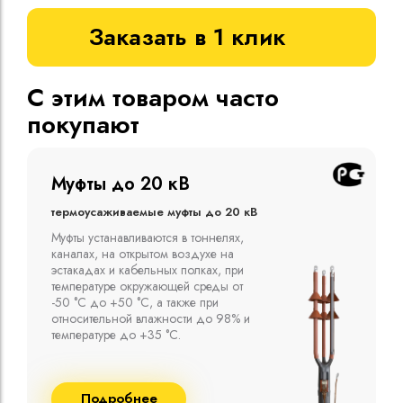
Заказать в 1 клик
С этим товаром часто
покупают
Муфты до 10 кВ
Термоусаживаемые муфты до 10 кВ
Компания ООО "Москабельторг"
предлагает, как соединительные
термоусаживаемые муфты на кабель
напряжением до 10 кВ с изоляцией
из маслопропитанной бумаги и
сшитого полиэтилена собственного
производства
Подробнее