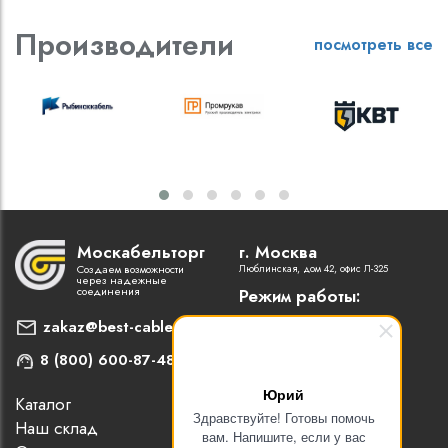
Производители
посмотреть все
Москабельторг
г. Москва
Создаем возможности
Люблинская, дом 42, офис Л-325
через надежные
соединения
Режим работы:
Пн-Пт: 9:00 - 18:00
zakaz@best-cable.ru
8 (800) 600-87-48
Юрий
Каталог
Наши партнеры
Здравствуйте! Готовы помочь
Наш склад
Статьи
вам. Напишите, если у вас