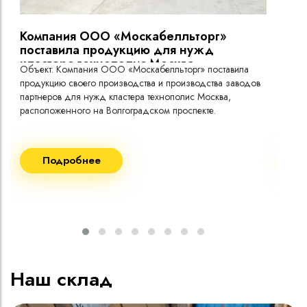
токо
Компания ООО «Москабелльторг»
Вы
поставила продукцию для нужд
кластера технополис Москва.
Объект: Компания ООО «Москабелльторг» поставила
Объ
продукцию своего производства и производства заводов
Меж
партнеров для нужд кластера технополис Москва,
расположенного на Волгоградском проспекте.
Рек
Поставка кабеля:
Пост
Подробнее
ВВГнг(A) LS - 1кВ 1х240 20 000м
ВВГ
ВВГнг(A) LS - 1кВ 1х185 20 000м
ВВГ
ВВГ
ВВГ
ВВГ
Наш склад