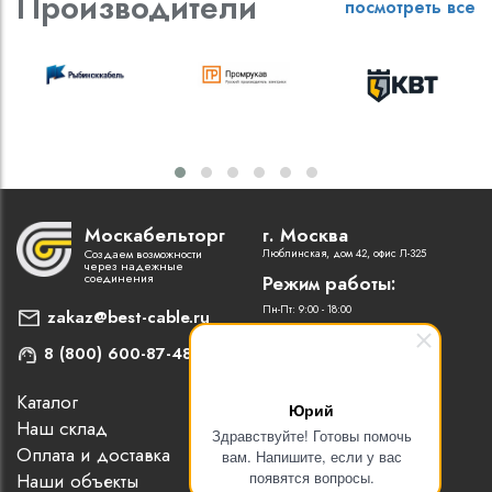
Производители
посмотреть все
Москабельторг
г. Москва
Создаем возможности
Люблинская, дом 42, офис Л-325
через надежные
соединения
Режим работы:
Пн-Пт: 9:00 - 18:00
zakaz@best-cable.ru
8 (800) 600-87-48
Каталог
Наши партнеры
Юрий
Наш склад
Статьи
Здравствуйте! Готовы помочь
Оплата и доставка
Контакты
вам. Напишите, если у вас
появятся вопросы.
Наши объекты
Новости