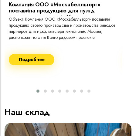
Компания ООО «Москабелльторг»
Вы
поставила продукцию для нужд
кластера технополис Москва.
Объект: Компания ООО «Москабелльторг» поставила
Объ
продукцию своего производства и производства заводов
Меж
партнеров для нужд кластера технополис Москва,
расположенного на Волгоградском проспекте.
Рек
Поставка кабеля:
Пост
Подробнее
ВВГнг(A) LS - 1кВ 1х240 20 000м
ВВГ
ВВГнг(A) LS - 1кВ 1х185 20 000м
ВВГ
ВВГ
ВВГ
ВВГ
Наш склад