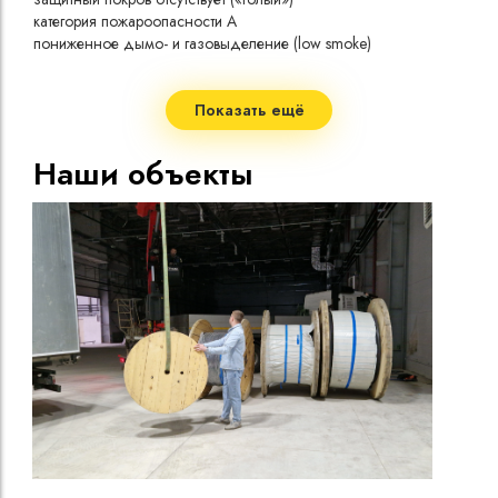
токо
категория пожароопасности A
Допу
пониженное дымо- и газовыделение (low smoke)
одно
холодостойкое исполнение
Сопр
4 жилы
при 
2
номинальное сечение жилы 4,0 мм
Показать ещё
Сопр
при 
Наши объекты
Стро
Допу
нагр
Макс
нагр
Мини
Диап
Срок