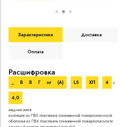
Характеристики
Доставка
Оплата
Расшифровка
Те
_
В
В
Г
нг
(A)
LS
ХЛ
4
-
-
х
Номи
напр
4,0
Испы
напр
медная жила
Врем
изоляция из ПВХ пластиката пониженной пожароопасности
при 
оболочка из ПВХ пластиката пониженной пожароопасности
Длит
защитный покров отсутствует («голый»)