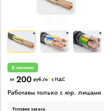
Кабели силовые
полиэтиленовой
кВ
Кабели силовые
изоляцией
В наличии
200
от
руб./м
*
с НДС
Работаем только с юр. лицами
Условия заказа