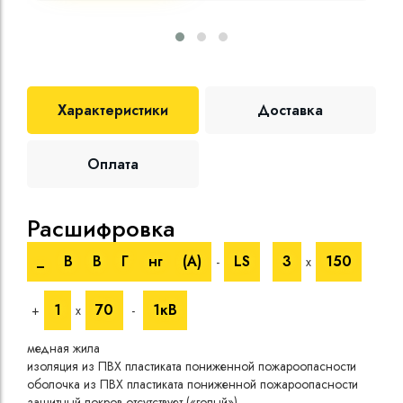
Характеристики
Доставка
Оплата
Расшифровка
Те
_
В
В
Г
нг
(A)
LS
3
150
-
х
Номи
напр
1
70
1кВ
+
х
-
Испы
напр
медная жила
Врем
изоляция из ПВХ пластиката пониженной пожароопасности
Длит
оболочка из ПВХ пластиката пониженной пожароопасности
нагр
защитный покров отсутствует («голый»)