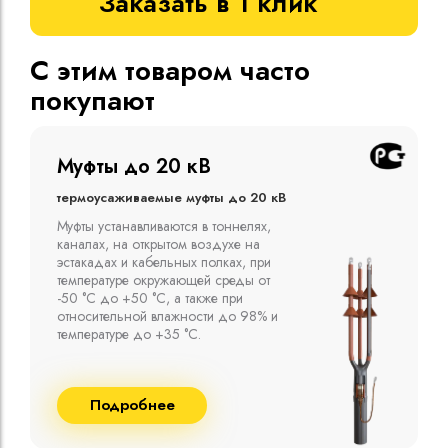
Заказать в 1 клик
С этим товаром часто
покупают
Муфты до 10 кВ
Термоусаживаемые муфты до 10 кВ
Компания ООО "Москабельторг"
предлагает, как соединительные
термоусаживаемые муфты на кабель
напряжением до 10 кВ с изоляцией
из маслопропитанной бумаги и
сшитого полиэтилена собственного
производства
Подробнее