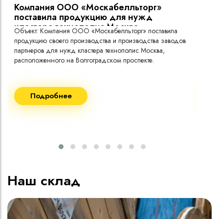
Компания ООО «Москабелльторг»
Вы
поставила продукцию для нужд
кластера технополис Москва.
Объект: Компания ООО «Москабелльторг» поставила
Объ
продукцию своего производства и производства заводов
Меж
партнеров для нужд кластера технополис Москва,
расположенного на Волгоградском проспекте.
Рек
Поставка кабеля:
Пост
Подробнее
ВВГнг(A) LS - 1кВ 1х240 20 000м
ВВГ
ВВГнг(A) LS - 1кВ 1х185 20 000м
ВВГ
ВВГ
ВВГ
ВВГ
Наш склад