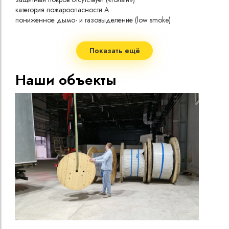
токо
категория пожароопасности A
Допу
пониженное дымо- и газовыделение (low smoke)
одно
1 жила
Сопр
2
номинальное сечение жилы 4,0 мм
при 
номинальное напряжение 1 кВ
Показать ещё
Стро
Допу
Наши объекты
нагр
Макс
нагр
Мини
Диап
Срок