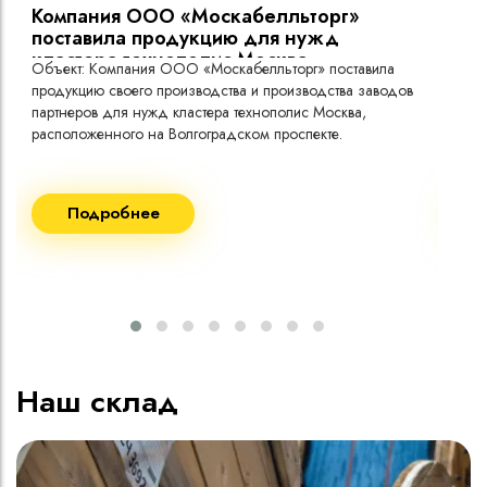
Компания ООО «Москабелльторг»
Вы
поставила продукцию для нужд
кластера технополис Москва.
Объект: Компания ООО «Москабелльторг» поставила
Объ
продукцию своего производства и производства заводов
Меж
партнеров для нужд кластера технополис Москва,
расположенного на Волгоградском проспекте.
Рек
Поставка кабеля:
Пост
Подробнее
ВВГнг(A) LS - 1кВ 1х240 20 000м
ВВГ
ВВГнг(A) LS - 1кВ 1х185 20 000м
ВВГ
ВВГ
ВВГ
ВВГ
Наш склад