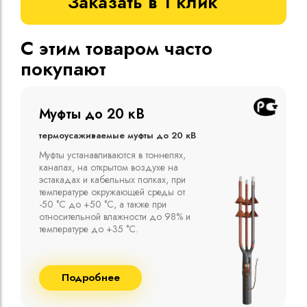
Заказать в 1 клик
С этим товаром часто
покупают
Муфты до 10 кВ
Термоусаживаемые муфты до 10 кВ
Компания ООО "Москабельторг"
предлагает, как соединительные
термоусаживаемые муфты на кабель
напряжением до 10 кВ с изоляцией
из маслопропитанной бумаги и
сшитого полиэтилена собственного
производства
Подробнее