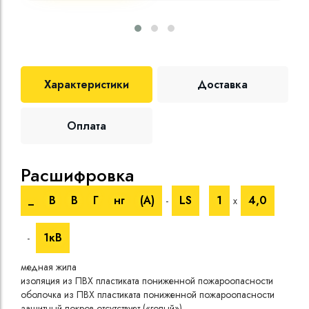
Характеристики
Доставка
Оплата
Расшифровка
Те
_
В
В
Г
нг
(A)
LS
1
4,0
-
х
Номи
напр
1кВ
-
Испы
напр
медная жила
Врем
изоляция из ПВХ пластиката пониженной пожароопасности
при 
оболочка из ПВХ пластиката пониженной пожароопасности
Длит
защитный покров отсутствует («голый»)