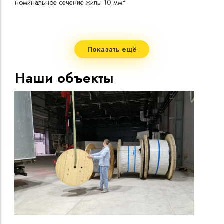
2
номинальное сечение жилы 10 мм
токо
Допу
одно
Сопр
при 
Показать ещё
Стро
Допу
Наши объекты
нагр
Макс
нагр
Мини
Диап
Срок