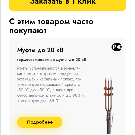
Заказать в 1 клик
С этим товаром часто
покупают
Муфты до 10 кВ
Термоусаживаемые муфты до 10 кВ
Компания ООО "Москабельторг"
предлагает, как соединительные
термоусаживаемые муфты на кабель
напряжением до 10 кВ с изоляцией
из маслопропитанной бумаги и
сшитого полиэтилена собственного
производства
Подробнее