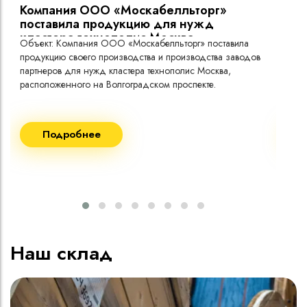
Компания ООО «Москабелльторг»
Вы
поставила продукцию для нужд
кластера технополис Москва.
Объект: Компания ООО «Москабелльторг» поставила
Объ
продукцию своего производства и производства заводов
Меж
партнеров для нужд кластера технополис Москва,
расположенного на Волгоградском проспекте.
Рек
Поставка кабеля:
Пост
Подробнее
ВВГнг(A) LS - 1кВ 1х240 20 000м
ВВГ
ВВГнг(A) LS - 1кВ 1х185 20 000м
ВВГ
ВВГ
ВВГ
ВВГ
Наш склад