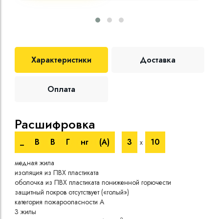
Характеристики
Доставка
Оплата
Расшифровка
Те
_
В
В
Г
нг
(A)
3
10
х
Номи
медная жила
напр
изоляция из ПВХ пластиката
Испы
оболочка из ПВХ пластиката пониженной горючести
напр
защитный покров отсутствует («голый»)
Врем
категория пожароопасности A
при 
3 жилы
Длит