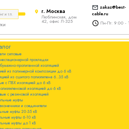
zakaz@best-
г. Москва
cable.ru
Люблинская, дом
е
ты
Болтовые наконечники и
42, офис Л-325
Пн-Пт: 9:00 - 
тки
соединители
стационарной
ечники и
Болтовые наконечники и
алог
соединители 10-240мм²
ели cиловые
 с бумажно-
ы 20-35 кВ
нестационарной прокладки
оляцией
Болтовые наконечники и
 бумажно-пропитанной изоляцией
соединители 300-800мм
ы 6-10 кВ
цией из полимерной композиции до 6 кВ
 с изоляцией из
цией из сшитого полиэтилена 6...35 кВ
мпозиции до 6
ые с ПВХ изоляцией до 6 кВ
ы до 1 кВ
полиэтиленовой изоляцией до 6 кВ
вые с резиновой изоляцией
ного освещения
ельные муфты
 с изоляцией из
аконечники и соединители
лена 6...35 кВ
ьные муфты 20-35 кВ
льные муфты 6-10 кВ
 с ПВХ
льные муфты до 1 кВ
 кВ
ля уличного освещения