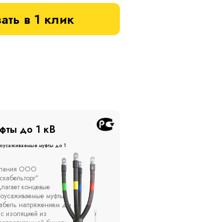
ать в 1 клик
фты до 20 кВ
Муфты до 10 кВ
оусаживаемые муфты до 20
Термоусаживаемые муфты до 
кВ
ы устанавливаются в
Компания ООО
елях, каналах, на
"Москабельторг"
ытом воздухе на
предлагает, как
кадах и кабельных
соединительные
ах, при температуре
термоусаживаемые муфты
ужающей среды от -50
на кабель напряжением 