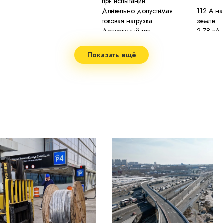
при испытании
Длительно допустимая
112 А на
2
токовая нагрузка
земле
Допустимый ток
2,78 кА
односекундного КЗ
Сопротивление изоляции
не мене
Показать ещё
при 20 °С
Строительная длина
по заказ
Допустимая температура
70 °C
нагрева жил
Максимальная температура
90 °C пр
нагрева жил
при токе
Минимальный радиус изгиба
7,5 нар
Диапазон рабочих температур
−50...+5
не менее
Срок службы
изготов