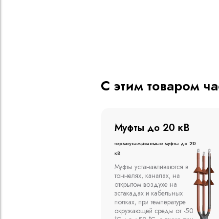
С этим товаром ч
о 20 кВ
Муфты до 10 кВ
ые муфты до 20
Термоусаживаемые муфты до 10
кВ
вливаются в
Компания ООО
алах, на
"Москабельторг"
духе на
предлагает, как
кабельных
соединительные
емпературе
термоусаживаемые муфты
среды от -50
на кабель напряжением до