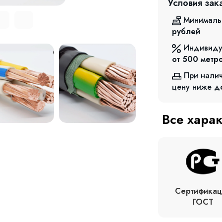
Условия зак
Минималь
рублей
Индивиду
от 500
метр
При нали
цену ниже
д
Все хара
Сертификац
ГОСТ