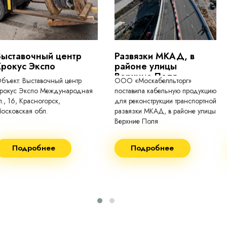
Выставочный центр
Развязки МКАД, в
Крокус Экспо
районе улицы
Верхние Поля
бъект: Выставочный центр
ООО «Москабелльторг»
рокус Экспо Международная
поставила кабельную продукцию
л., 16, Красногорск,
для реконструкции транспортной
осковская обл.
развязки МКАД, в районе улицы
Верхние Поля
еконструкция 2024.
Строительство 2023 год
Подробнее
Подробнее
оставка кабеля:
Поставка кабеля:
ВГнг(A) - 1кВ 3х150 455м
ВГнг(A) - 1кВ 4х35 63м
ВБШВнг(А)-LS 4х35) -
ВГнг(A) - 1кВ 4х70 150м
1кВ 20000м
ВГнг(A) - 1кВ 4х95 450м
ВБШВнг(А)-LS 4х25) -
ВГнг(A) - 1кВ 4х120 70м
1кВ 20000м