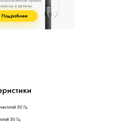
о +50 °С, а также при
10 кВ с изоляцией из
сительной влажности
маслопропитанной бумаг
8% и температуре до
и сшитого полиэтилена
Подробнее
Подробнее
°С.
собственного производст
еристики
частотой 50 Гц
тотой 50 Гц