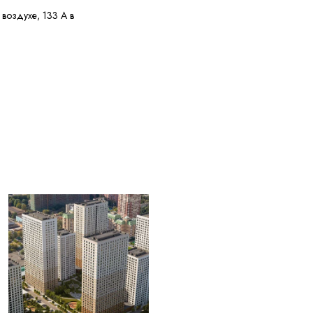
 воздухе, 133 А в
е 5,6 МОм·км
у потребителя
и перегрузке, 160 °C
 КЗ
ужных диаметров
0 °C
 30 лет с даты
ления