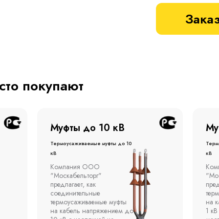
Заказ
асто покупают
Муфты до 1 кВ
Му
Термоусаживаемые муфты до 1
терм
кВ
кВ
Компания ООО
Муфт
"Москабельторг"
тонн
предлагает концевые
откр
термоусаживаемые муфты
эста
на кабель напряжением до
полк
1 кВ с изоляцией из
окр