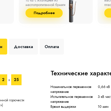
маслопропитанной бумаги,
°С д
пластмассы и резины.
отно
до 9
Подробнее
+35 
ки
Доставка
Оплата
Технические характ
2
25
х
Номинальное переменное
0,66 кВ 
напряжение
Испытательное переменное
3 кВ час
енной горючести
напряжение
»)
Время выдержки
10 мин