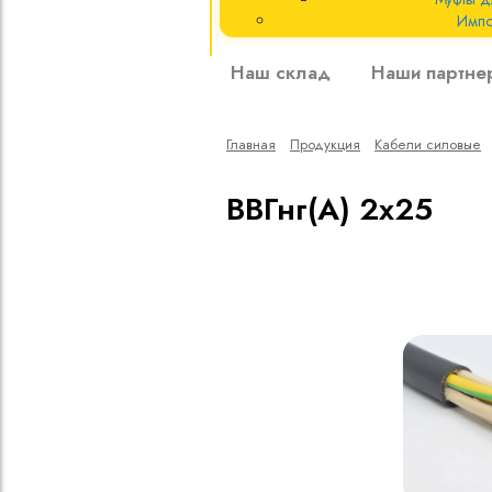
Импо
Кабели силовые
Наш склад
Наши партне
полиэтиленовой
кВ
Главная
Продукция
Кабели cиловые
Кабели силовые
изоляцией
ВВГнг(A) 2х25