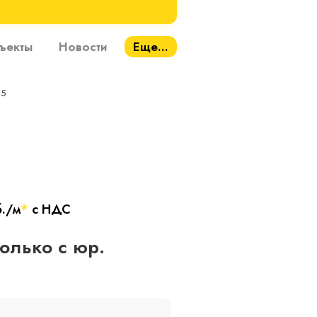
ъекты
Новости
Еще...
25
б./м
*
с НДС
только с юр.