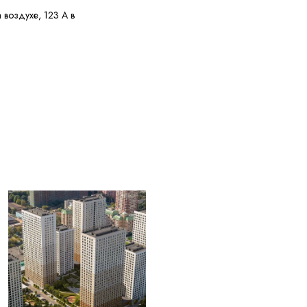
 воздухе, 123 А в
е 5,6 МОм·км
у потребителя
и перегрузке, 160 °C
 КЗ
ужных диаметров
0 °C
 30 лет с даты
ления