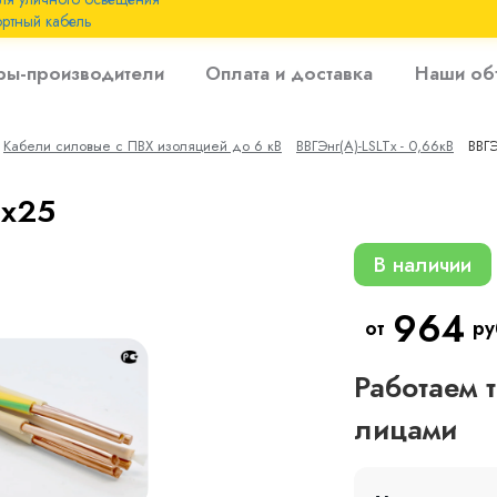
ртный кабель
 с
ры-производители
Оплата и доставка
Наши об
 изоляцией до 6
Кабели силовые с ПВХ изоляцией до 6 кВ
ВВГЭнг(A)-LSLTx - 0,66кВ
ВВГЭ
 с резиновой
4х25
В наличии
964
от
ру
Работаем 
лицами