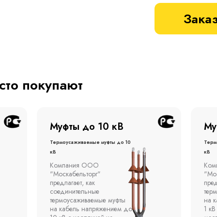
Заказ
асто покупают
Муфты до 1 кВ
Му
Термоусаживаемые муфты до 1
терм
кВ
кВ
Компания ООО
Муфт
"Москабельторг"
тонн
предлагает концевые
откр
термоусаживаемые муфты
эста
на кабель напряжением до
полк
1 кВ с изоляцией из
окр