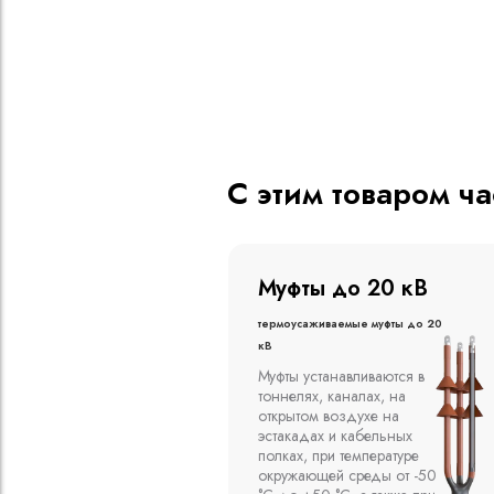
С этим товаром ч
о 20 кВ
Муфты до 10 кВ
ые муфты до 20
Термоусаживаемые муфты до 10
кВ
вливаются в
Компания ООО
алах, на
"Москабельторг"
духе на
предлагает, как
кабельных
соединительные
емпературе
термоусаживаемые муфты
среды от -50
на кабель напряжением до