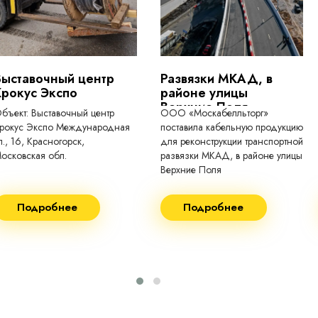
Выставочный центр
Развязки МКАД, в
Крокус Экспо
районе улицы
Верхние Поля
бъект: Выставочный центр
ООО «Москабелльторг»
рокус Экспо Международная
поставила кабельную продукцию
л., 16, Красногорск,
для реконструкции транспортной
осковская обл.
развязки МКАД, в районе улицы
Верхние Поля
еконструкция 2024.
Строительство 2023 год
Подробнее
Подробнее
оставка кабеля:
Поставка кабеля:
ВГнг(A) - 1кВ 3х150 455м
ВГнг(A) - 1кВ 4х35 63м
ВБШВнг(А)-LS 4х35) -
ВГнг(A) - 1кВ 4х70 150м
1кВ 20000м
ВГнг(A) - 1кВ 4х95 450м
ВБШВнг(А)-LS 4х25) -
ВГнг(A) - 1кВ 4х120 70м
1кВ 20000м