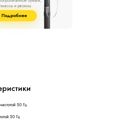
о +50 °С, а также при
10 кВ с изоляцией из
сительной влажности
маслопропитанной бумаг
8% и температуре до
и сшитого полиэтилена
Подробнее
Подробнее
°С.
собственного производст
еристики
частотой 50 Гц
тотой 50 Гц