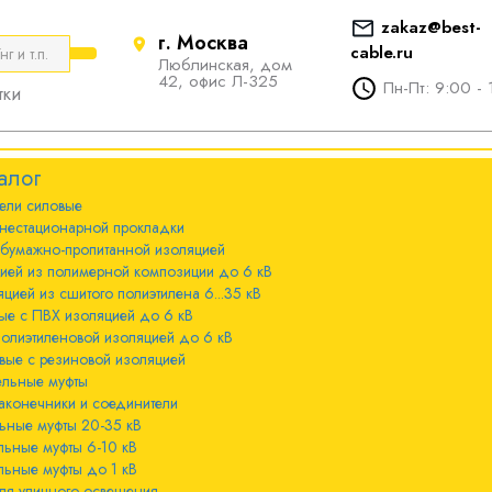
zakaz@best-
г. Москва
cable.ru
Люблинская, дом
е
ты
Болтовые наконечники и
42, офис Л-325
Пн-Пт: 9:00 - 
тки
соединители
стационарной
ечники и
Болтовые наконечники и
алог
соединители 10-240мм²
ели cиловые
 с бумажно-
ы 20-35 кВ
нестационарной прокладки
оляцией
Болтовые наконечники и
 бумажно-пропитанной изоляцией
соединители 300-800мм
ы 6-10 кВ
цией из полимерной композиции до 6 кВ
 с изоляцией из
цией из сшитого полиэтилена 6...35 кВ
мпозиции до 6
ые с ПВХ изоляцией до 6 кВ
ы до 1 кВ
полиэтиленовой изоляцией до 6 кВ
вые с резиновой изоляцией
ного освещения
ельные муфты
 с изоляцией из
аконечники и соединители
лена 6...35 кВ
ьные муфты 20-35 кВ
льные муфты 6-10 кВ
 с ПВХ
льные муфты до 1 кВ
 кВ
ля уличного освещения