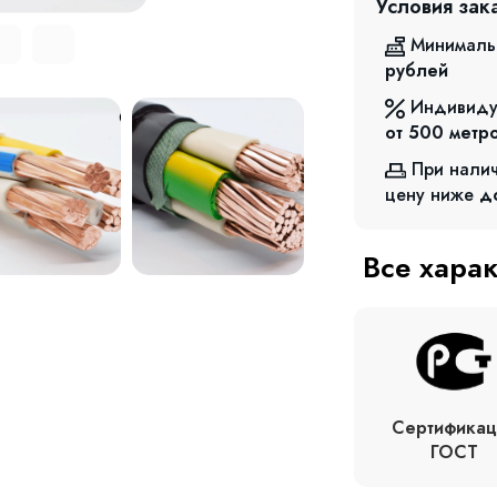
Условия зак
Минималь
рублей
Индивиду
от 500
метр
При нали
цену ниже
д
Все хара
Сертификац
ГОСТ