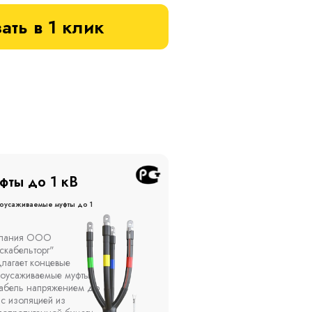
ать в 1 клик
фты до 20 кВ
Муфты до 10 кВ
оусаживаемые муфты до 20
Термоусаживаемые муфты до 
кВ
ы устанавливаются в
Компания ООО
елях, каналах, на
"Москабельторг"
ытом воздухе на
предлагает, как
кадах и кабельных
соединительные
ах, при температуре
термоусаживаемые муфты
ужающей среды от -50
на кабель напряжением 