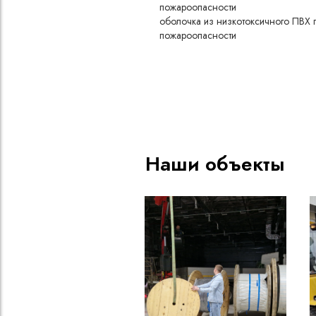
пожароопасности
оболочка из низкотоксичного ПВХ 
пожароопасности
защитный покров отсутствует («голый
медный экран
категория пожароопасности A
пониженное дымо- и газовыделение
низкая токсичность продуктов горени
4 жилы
номинальное сечение жилы 25 мм
Наши объекты