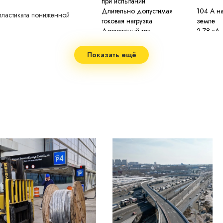
при испытании
Длительно допустимая
104 А на
пластиката пониженной
токовая нагрузка
земле
Допустимый ток
2,78 кА
»)
односекундного КЗ
Сопротивление изоляции
не мене
Показать ещё
при 20 °С
 (low smoke)
Строительная длина
по заказ
я (low toxic)
Допустимая температура
70 °C
нагрева жил
2
Максимальная температура
90 °C пр
нагрева жил
при токе
Минимальный радиус изгиба
7,5 нар
Диапазон рабочих температур
−50...+5
не менее
Срок службы
изготов