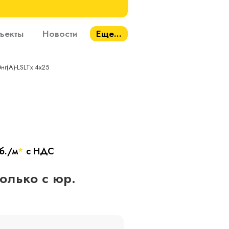
ъекты
Новости
Еще...
нг(A)-LSLTx 4х25
б./м
*
с НДС
только с юр.