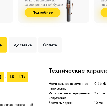
маслопропитанной бумаги,
°С д
пластмассы и резины.
отно
до 9
Подробнее
+35 
ки
Доставка
Оплата
Технические характ
)
LS
LTx
-
Номинальное переменное
0,66 кВ 
напряжение
Испытательное переменное
3 кВ час
напряжение
Время выдержки
10 мин
пластиката пониженной