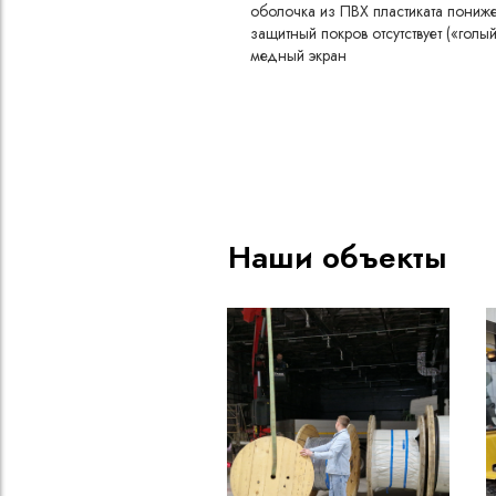
оболочка из ПВХ пластиката пони
защитный покров отсутствует («голый
медный экран
категория пожароопасности A
пониженное дымо- и газовыделение
4 жилы
номинальное сечение жилы 2,5 мм
Наши объекты