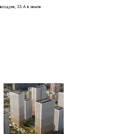
воздухе, 33 А в земле
е 12,0 МОм·км
у потребителя
и перегрузке, 160 °C
 КЗ
ужных диаметров
0 °C
 30 лет с даты
ления