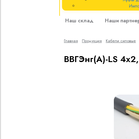
Импо
Кабели силовые
Наш склад
Наши партне
полиэтиленовой
кВ
Главная
Продукция
Кабели cиловые
Кабели силовые
изоляцией
ВВГЭнг(A)-LS 4х2