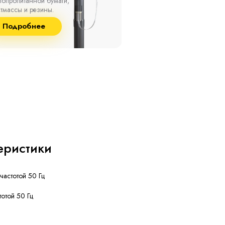
о +50 °С, а также при
10 кВ с изоляцией из
сительной влажности
маслопропитанной бумаг
8% и температуре до
и сшитого полиэтилена
Подробнее
Подробнее
°С.
собственного производст
еристики
частотой 50 Гц
тотой 50 Гц