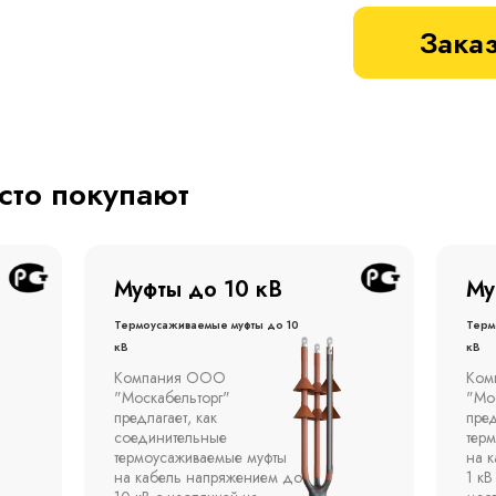
Заказ
асто покупают
Муфты до 1 кВ
Му
Термоусаживаемые муфты до 1
терм
кВ
кВ
Компания ООО
Муфт
"Москабельторг"
тонн
предлагает концевые
откр
термоусаживаемые муфты
эста
на кабель напряжением до
полк
1 кВ с изоляцией из
окр