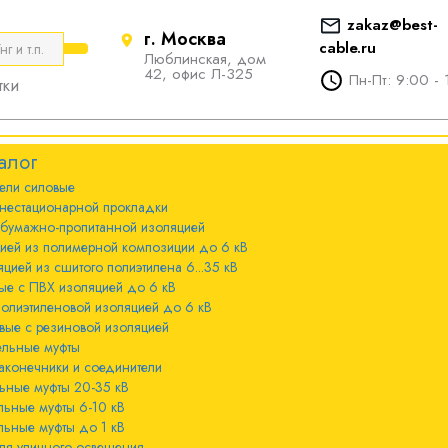
zakaz@best-
г. Москва
cable.ru
Люблинская, дом
е
ты
Болтовые наконечники и
42, офис Л-325
Пн-Пт: 9:00 - 
тки
соединители
стационарной
ечники и
Болтовые наконечники и
алог
соединители 10-240мм²
ели cиловые
 с бумажно-
ы 20-35 кВ
нестационарной прокладки
оляцией
Болтовые наконечники и
 бумажно-пропитанной изоляцией
соединители 300-800мм
ы 6-10 кВ
цией из полимерной композиции до 6 кВ
 с изоляцией из
цией из сшитого полиэтилена 6...35 кВ
мпозиции до 6
ые с ПВХ изоляцией до 6 кВ
ы до 1 кВ
полиэтиленовой изоляцией до 6 кВ
вые с резиновой изоляцией
ного освещения
ельные муфты
 с изоляцией из
аконечники и соединители
лена 6...35 кВ
ьные муфты 20-35 кВ
льные муфты 6-10 кВ
 с ПВХ
льные муфты до 1 кВ
 кВ
ля уличного освещения