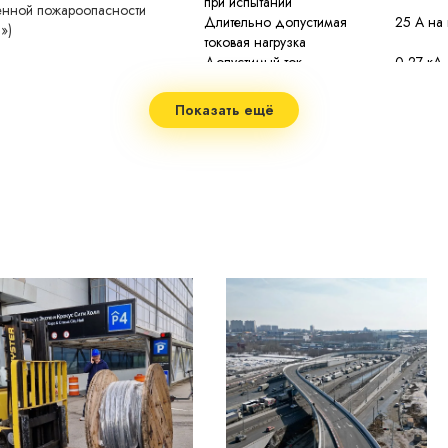
при испытании
женной пожароопасности
Длительно допустимая
25 А на 
»)
токовая нагрузка
Допустимый ток
0,27 кА
односекундного КЗ
 (low smoke)
Сопротивление изоляции
не мене
Показать ещё
при 20 °С
2
Строительная длина
по заказ
Допустимая температура
70 °C
нагрева жил
Максимальная температура
90 °C пр
нагрева жил
при токе
Минимальный радиус изгиба
7,5 нар
Диапазон рабочих температур
−50...+5
не менее
Срок службы
изготов