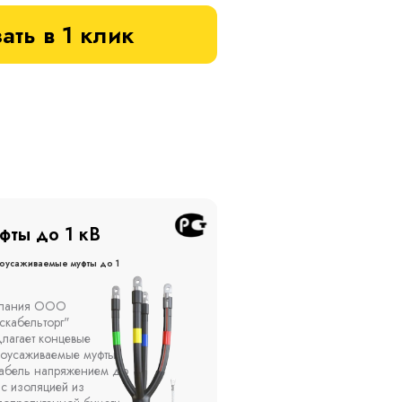
ать в 1 клик
фты до 20 кВ
Муфты до 10 кВ
оусаживаемые муфты до 20
Термоусаживаемые муфты до 
кВ
ы устанавливаются в
Компания ООО
елях, каналах, на
"Москабельторг"
ытом воздухе на
предлагает, как
кадах и кабельных
соединительные
ах, при температуре
термоусаживаемые муфты
ужающей среды от -50
на кабель напряжением 