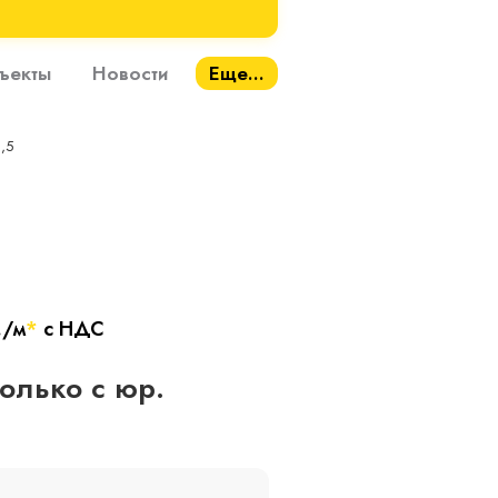
ъекты
Новости
Еще...
,5
./м
*
с НДС
только с юр.