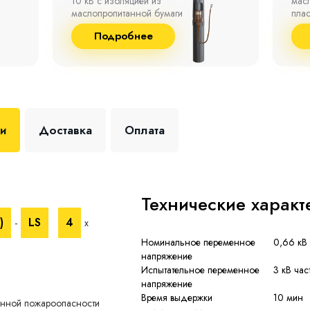
маслопропитанной бумаги,
°С д
пластмассы и резины.
отно
до 9
Подробнее
+35 
ки
Доставка
Оплата
Технические характ
)
LS
4
-
х
Номинальное переменное
0,66 кВ 
напряжение
Испытательное переменное
3 кВ час
напряжение
Время выдержки
10 мин
енной пожароопасности