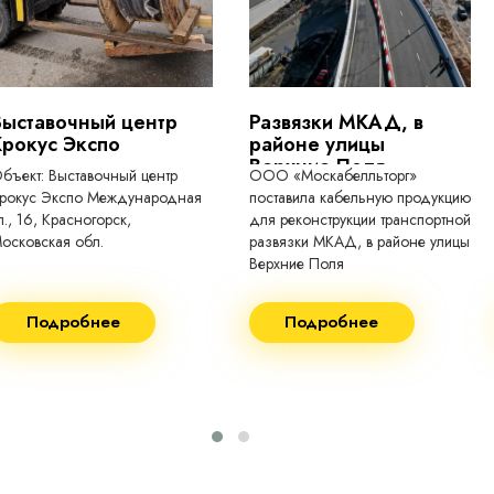
Выставочный центр
Развязки МКАД, в
Крокус Экспо
районе улицы
Верхние Поля
бъект: Выставочный центр
ООО «Москабелльторг»
рокус Экспо Международная
поставила кабельную продукцию
л., 16, Красногорск,
для реконструкции транспортной
осковская обл.
развязки МКАД, в районе улицы
Верхние Поля
еконструкция 2024.
Строительство 2023 год
Подробнее
Подробнее
оставка кабеля:
Поставка кабеля:
ВГнг(A) - 1кВ 3х150 455м
ВГнг(A) - 1кВ 4х35 63м
ВБШВнг(А)-LS 4х35) -
ВГнг(A) - 1кВ 4х70 150м
1кВ 20000м
ВГнг(A) - 1кВ 4х95 450м
ВБШВнг(А)-LS 4х25) -
ВГнг(A) - 1кВ 4х120 70м
1кВ 20000м