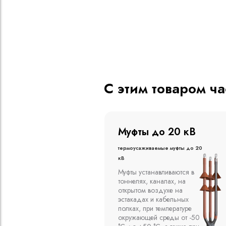
С этим товаром ч
о 20 кВ
Муфты до 10 кВ
ые муфты до 20
Термоусаживаемые муфты до 10
кВ
вливаются в
Компания ООО
алах, на
"Москабельторг"
духе на
предлагает, как
кабельных
соединительные
емпературе
термоусаживаемые муфты
среды от -50
на кабель напряжением до