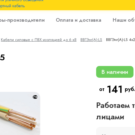
ртный кабель
 с
ры-производители
Оплата и доставка
Наши об
 изоляцией до 6
Кабели силовые с ПВХ изоляцией до 6 кВ
ВВГЭнг(A)-LS
ВВГЭнг(A)-LS 4х2
 с резиновой
,5
В наличии
141
от
руб
Работаем 
лицами