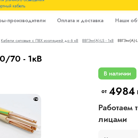
ртный кабель
 с
ры-производители
Оплата и доставка
Наши об
 изоляцией до 6
Кабели силовые с ПВХ изоляцией до 6 кВ
ВВГЭнг(A)-LS - 1кВ
ВВГЭнг(A)-L
 с резиновой
0/70 - 1кВ
В наличии
4984
от
Работаем 
лицами