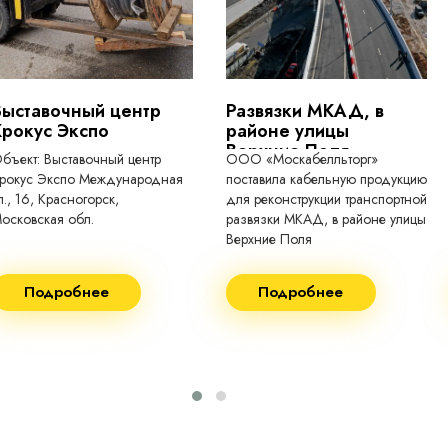
Выставочный центр
Развязки МКАД, в
Крокус Экспо
районе улицы
Верхние Поля
бъект: Выставочный центр
ООО «Москабелльторг»
рокус Экспо Международная
поставила кабельную продукцию
л., 16, Красногорск,
для реконструкции транспортной
осковская обл.
развязки МКАД, в районе улицы
Верхние Поля
еконструкция 2024.
Строительство 2023 год
Подробнее
Подробнее
оставка кабеля:
Поставка кабеля:
ВГнг(A) - 1кВ 3х150 455м
ВГнг(A) - 1кВ 4х35 63м
ВБШВнг(А)-LS 4х35) -
ВГнг(A) - 1кВ 4х70 150м
1кВ 20000м
ВГнг(A) - 1кВ 4х95 450м
ВБШВнг(А)-LS 4х25) -
ВГнг(A) - 1кВ 4х120 70м
1кВ 20000м