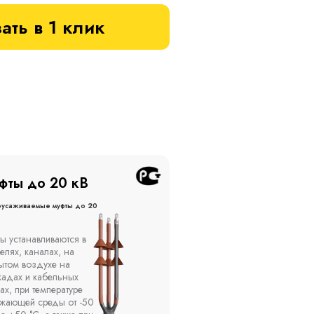
ать в 1 клик
фты до 20 кВ
Муфты до 10 кВ
оусаживаемые муфты до 20
Термоусаживаемые муфты до 
кВ
ы устанавливаются в
Компания ООО
елях, каналах, на
"Москабельторг"
ытом воздухе на
предлагает, как
кадах и кабельных
соединительные
ах, при температуре
термоусаживаемые муфты
ужающей среды от -50
на кабель напряжением 