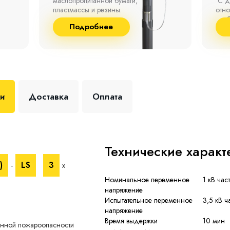
маслопропитанной бумаги,
°С д
пластмассы и резины.
отно
до 9
Подробнее
+35 
ки
Доставка
Оплата
Технические характ
)
LS
3
-
х
Номинальное переменное
1 кВ час
напряжение
Испытательное переменное
3,5 кВ ч
напряжение
Время выдержки
10 мин
енной пожароопасности