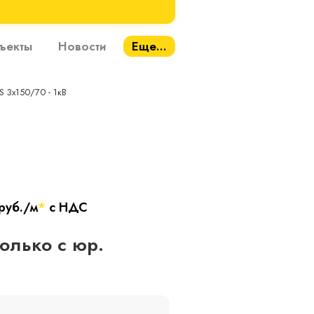
ъекты
Новости
Еще...
S 3х150/70 - 1кВ
руб./м
*
с НДС
только с юр.