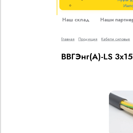
Импо
Кабели силовые
Наш склад
Наши партне
полиэтиленовой
кВ
Главная
Продукция
Кабели cиловые
Кабели силовые
изоляцией
ВВГЭнг(A)-LS 3х15