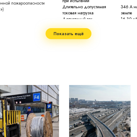
при испытании
женной пожароопасности
Длительно допустимая
346 А н
»)
токовая нагрузка
земле
Допустимый ток
16,30 к
односекундного КЗ
 (low smoke)
Сопротивление изоляции
не мене
Показать ещё
при 20 °С
2
м
Строительная длина
по заказ
2
м
Допустимая температура
70 °C
нагрева жил
Максимальная температура
90 °C пр
нагрева жил
при токе
Минимальный радиус изгиба
7,5 нар
Диапазон рабочих температур
−50...+5
не менее
Срок службы
изготов