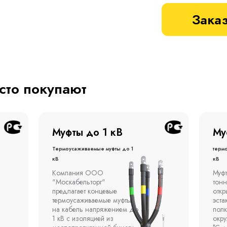
Заказ
асто покупают
Муфты до 1 кВ
Му
Термоусаживаемые муфты до 1
терм
кВ
кВ
Компания ООО
Муфт
"Москабельторг"
тонн
предлагает концевые
откр
термоусаживаемые муфты
эста
на кабель напряжением до
полк
1 кВ с изоляцией из
окр