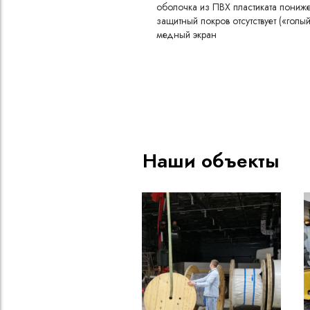
оболочка из ПВХ пластиката пони
защитный покров отсутствует («голый
медный экран
категория пожароопасности A
пониженное дымо- и газовыделение
3 жилы
номинальное сечение жилы 150 м
номинальное сечение экрана 70 м
номинальное напряжение 1 кВ
Наши объекты