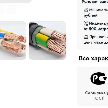
Условия зак
Минималь
рублей
Индивиду
от 500
метр
При нали
цену ниже
д
Все хара
Сертификац
ГОСТ