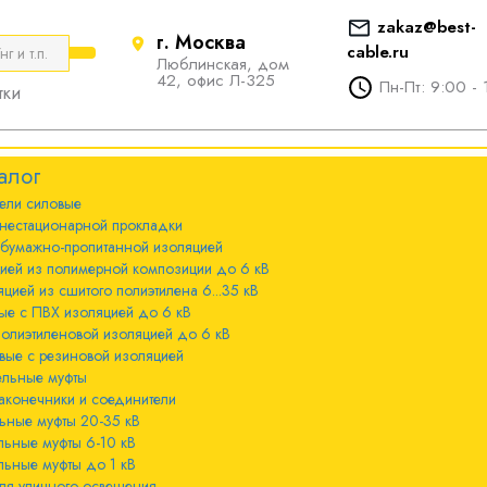
zakaz@best-
г. Москва
cable.ru
Люблинская, дом
е
ты
Болтовые наконечники и
42, офис Л-325
Пн-Пт: 9:00 - 
тки
соединители
стационарной
ечники и
Болтовые наконечники и
алог
соединители 10-240мм²
ели cиловые
 с бумажно-
ы 20-35 кВ
нестационарной прокладки
оляцией
Болтовые наконечники и
 бумажно-пропитанной изоляцией
соединители 300-800мм
ы 6-10 кВ
цией из полимерной композиции до 6 кВ
 с изоляцией из
цией из сшитого полиэтилена 6...35 кВ
мпозиции до 6
ые с ПВХ изоляцией до 6 кВ
ы до 1 кВ
полиэтиленовой изоляцией до 6 кВ
вые с резиновой изоляцией
ного освещения
ельные муфты
 с изоляцией из
аконечники и соединители
лена 6...35 кВ
ьные муфты 20-35 кВ
льные муфты 6-10 кВ
 с ПВХ
льные муфты до 1 кВ
 кВ
ля уличного освещения