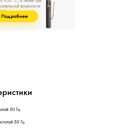
о +50 °С, а также при
10 кВ с изоляцией из
сительной влажности
маслопропитанной бумаг
8% и температуре до
и сшитого полиэтилена
Подробнее
Подробнее
°С.
собственного производст
еристики
тотой 50 Гц
астотой 50 Гц