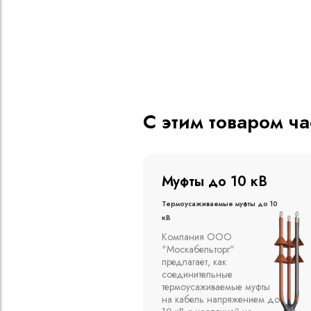
С этим товаром ч
о 20 кВ
Муфты до 10 кВ
ые муфты до 20
Термоусаживаемые муфты до 10
кВ
вливаются в
Компания ООО
алах, на
"Москабельторг"
духе на
предлагает, как
кабельных
соединительные
емпературе
термоусаживаемые муфты
среды от -50
на кабель напряжением до