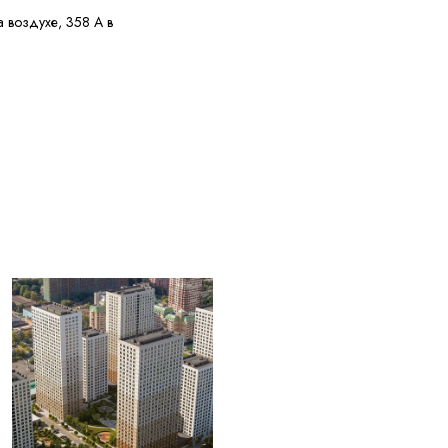
а воздухе, 358 А в
А
е 3,7 МОм·км
у потребителя
и перегрузке, 160 °C
 КЗ
ужных диаметров
0 °C
 30 лет с даты
ления