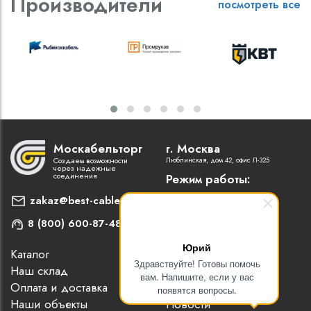
Производители
посмотреть все
Москабельторг
г. Москва
Создаем возможности
Люблинская, дом 42, офис Л-325
через надежные
соединения
Режим работы:
Пн-Пт: 9:00 - 18:00
zakaz@best-cable.ru
8 (800) 600-87-48
Юрий
Каталог
Наши партнеры
Здравствуйте! Готовы помочь
Наш склад
Статьи
вам. Напишите, если у вас
Оплата и доставка
Контакты
появятся вопросы.
Наши объекты
Новости