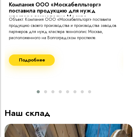
Компания ООО «Москабелльторг»
Вы
поставила продукцию для нужд
кластера технополис Москва.
Объект: Компания ООО «Москабелльторг» поставила
Объ
продукцию своего производства и производства заводов
Меж
партнеров для нужд кластера технополис Москва,
расположенного на Волгоградском проспекте.
Рек
Поставка кабеля:
Пост
Подробнее
ВВГнг(A) LS - 1кВ 1х240 20 000м
ВВГ
ВВГнг(A) LS - 1кВ 1х185 20 000м
ВВГ
ВВГ
ВВГ
ВВГ
Наш склад