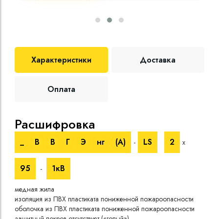
Характеристики
Доставка
Оплата
Расшифровка
Те
_
В
В
Г
Э
нг
(A)
LS
2
-
х
Номи
напр
95
1кВ
-
Испы
напр
медная жила
Врем
изоляция из ПВХ пластиката пониженной пожароопасности
при 
оболочка из ПВХ пластиката пониженной пожароопасности
Длит
защитный покров отсутствует («голый»)