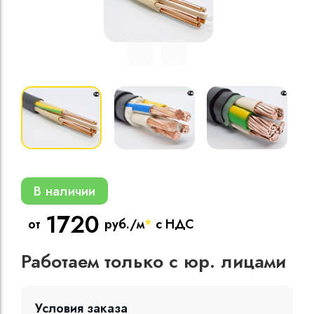
Кабели силовые
полиэтиленовой
кВ
Кабели силовые
изоляцией
В наличии
1720
от
руб./м
*
с НДС
Работаем только с юр. лицами
Условия заказа