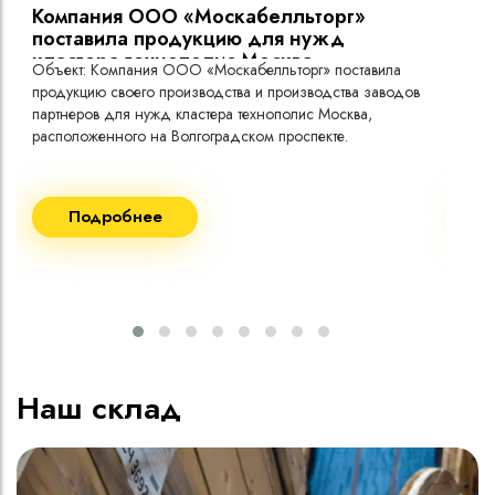
Компания ООО «Москабелльторг»
Вы
поставила продукцию для нужд
кластера технополис Москва.
Объект: Компания ООО «Москабелльторг» поставила
Объ
продукцию своего производства и производства заводов
Меж
партнеров для нужд кластера технополис Москва,
расположенного на Волгоградском проспекте.
Рек
Поставка кабеля:
Пост
Подробнее
ВВГнг(A) LS - 1кВ 1х240 20 000м
ВВГ
ВВГнг(A) LS - 1кВ 1х185 20 000м
ВВГ
ВВГ
ВВГ
ВВГ
Наш склад