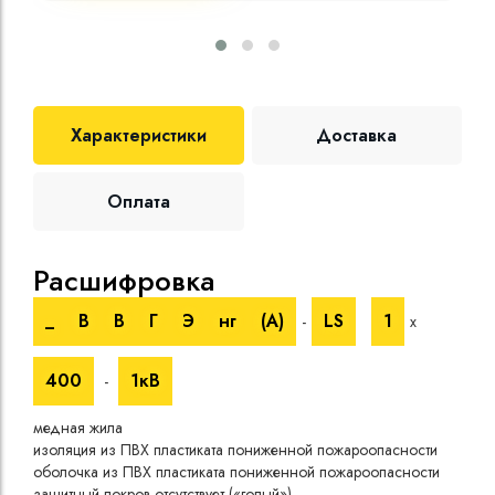
Характеристики
Доставка
Оплата
Расшифровка
Те
_
В
В
Г
Э
нг
(A)
LS
1
-
х
Номи
напр
400
1кВ
-
Испы
напр
медная жила
Врем
изоляция из ПВХ пластиката пониженной пожароопасности
при 
оболочка из ПВХ пластиката пониженной пожароопасности
Длит
защитный покров отсутствует («голый»)