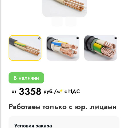
Кабели силовые
полиэтиленовой
кВ
Кабели силовые
изоляцией
В наличии
3358
от
руб./м
*
с НДС
Работаем только с юр. лицами
Условия заказа