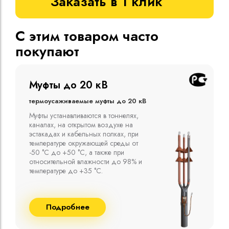
Заказать в 1 клик
С этим товаром часто
покупают
Муфты до 10 кВ
Термоусаживаемые муфты до 10 кВ
Компания ООО "Москабельторг"
предлагает, как соединительные
термоусаживаемые муфты на кабель
напряжением до 10 кВ с изоляцией
из маслопропитанной бумаги и
сшитого полиэтилена собственного
производства
Подробнее