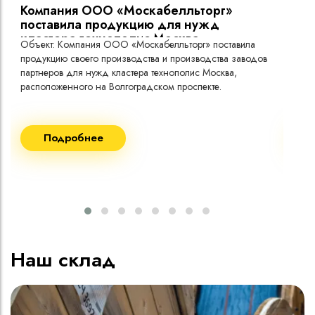
Компания ООО «Москабелльторг»
Вы
поставила продукцию для нужд
кластера технополис Москва.
Объект: Компания ООО «Москабелльторг» поставила
Объ
продукцию своего производства и производства заводов
Меж
партнеров для нужд кластера технополис Москва,
расположенного на Волгоградском проспекте.
Рек
Поставка кабеля:
Пост
Подробнее
ВВГнг(A) LS - 1кВ 1х240 20 000м
ВВГ
ВВГнг(A) LS - 1кВ 1х185 20 000м
ВВГ
ВВГ
ВВГ
ВВГ
Наш склад