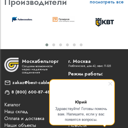
Производители
посмотреть все
Москабельторг
г. Москва
Создаем возможности
Люблинская, дом 42, офис Л-325
через надежные
соединения
Режим работы:
Пн-Пт: 9:00 - 18:00
zakaz@best-cable.ru
8 (800) 600-87-48
Юрий
Каталог
Наши партнеры
Здравствуйте! Готовы помочь
Наш склад
Статьи
вам. Напишите, если у вас
Оплата и доставка
Контакты
появятся вопросы.
Наши объекты
Новости