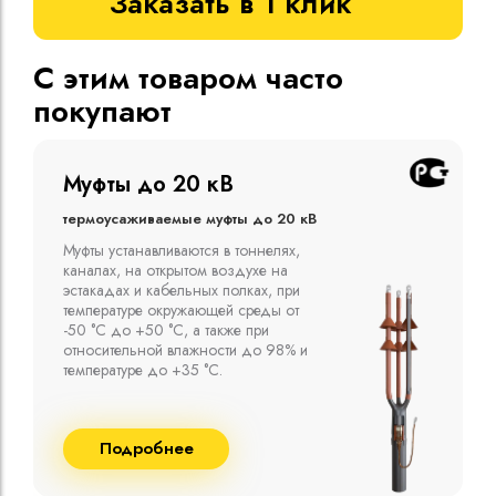
Заказать в 1 клик
С этим товаром часто
покупают
Муфты до 10 кВ
Термоусаживаемые муфты до 10 кВ
Компания ООО "Москабельторг"
предлагает, как соединительные
термоусаживаемые муфты на кабель
напряжением до 10 кВ с изоляцией
из маслопропитанной бумаги и
сшитого полиэтилена собственного
производства
Подробнее