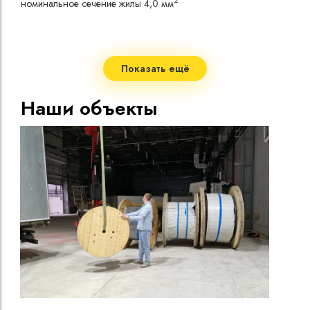
2
номинальное сечение жилы 4,0 мм
токо
Допу
одно
Сопр
при 
Показать ещё
Стро
Допу
Наши объекты
нагр
Макс
нагр
Мини
Диап
Срок