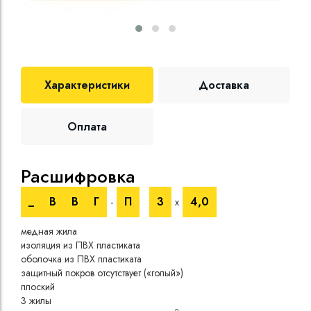
Характеристики
Доставка
Оплата
Расшифровка
Те
_
В
В
Г
П
3
4,0
-
х
Номи
медная жила
напр
изоляция из ПВХ пластиката
Испы
оболочка из ПВХ пластиката
напр
защитный покров отсутствует («голый»)
Врем
плоский
при 
3 жилы
Длит