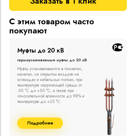
Заказать в 1 клик
С этим товаром часто
покупают
Муфты до 10 кВ
Термоусаживаемые муфты до 10 кВ
Компания ООО "Москабельторг"
предлагает, как соединительные
термоусаживаемые муфты на кабель
напряжением до 10 кВ с изоляцией
из маслопропитанной бумаги и
сшитого полиэтилена собственного
производства
Подробнее