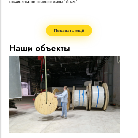
2
номинальное сечение жилы 16 мм
токо
Допу
одно
Сопр
при 
Показать ещё
Стро
Допу
Наши объекты
нагр
Макс
нагр
Мини
Диап
Срок