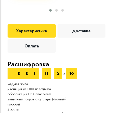
Характеристики
Доставка
Оплата
Расшифровка
Те
_
В
В
Г
П
2
16
-
х
Номи
медная жила
напр
изоляция из ПВХ пластиката
Испы
оболочка из ПВХ пластиката
напр
защитный покров отсутствует («голый»)
Врем
плоский
при 
2 жилы
Длит