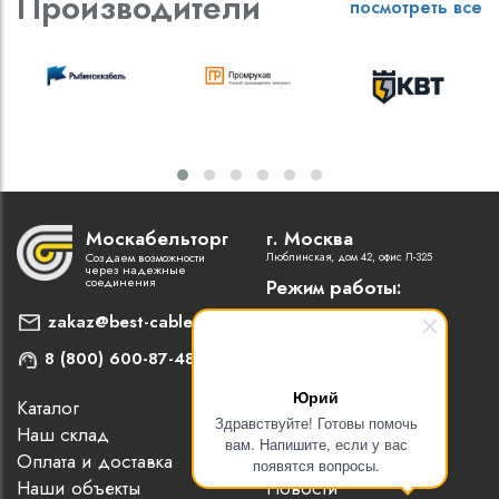
Производители
посмотреть все
Москабельторг
г. Москва
Создаем возможности
Люблинская, дом 42, офис Л-325
через надежные
соединения
Режим работы:
Пн-Пт: 9:00 - 18:00
zakaz@best-cable.ru
8 (800) 600-87-48
Юрий
Каталог
Наши партнеры
Здравствуйте! Готовы помочь
Наш склад
Статьи
вам. Напишите, если у вас
Оплата и доставка
Контакты
появятся вопросы.
Наши объекты
Новости