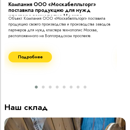
Компания ООО «Москабелльторг»
Вы
поставила продукцию для нужд
кластера технополис Москва.
Объект: Компания ООО «Москабелльторг» поставила
Объ
продукцию своего производства и производства заводов
Меж
партнеров для нужд кластера технополис Москва,
расположенного на Волгоградском проспекте.
Рек
Поставка кабеля:
Пост
Подробнее
ВВГнг(A) LS - 1кВ 1х240 20 000м
ВВГ
ВВГнг(A) LS - 1кВ 1х185 20 000м
ВВГ
ВВГ
ВВГ
ВВГ
Наш склад