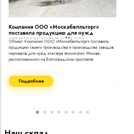
Броня из стальных оцинкованных лент
Защитный шланг из ПВХ пластиката пониженной
горючести
ПЛА
Холодостойкое исполнение (температура эксплуатации
до -60°C)
Компания ООО «Москабелльторг»
Вы
поставила продукцию для нужд
токо
кластера технополис Москва.
Объект: Компания ООО «Москабелльторг» поставила
Объ
продукцию своего производства и производства заводов
Меж
партнеров для нужд кластера технополис Москва,
расположенного на Волгоградском проспекте.
Рек
Поставка кабеля:
Пост
Подробнее
ВВГнг(A) LS - 1кВ 1х240 20 000м
ВВГ
ВВГнг(A) LS - 1кВ 1х185 20 000м
ВВГ
ВВГ
ВВГ
ВВГ
Наш склад