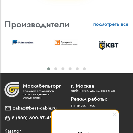
Производители
посмотреть все
Москабельторг
г. Москва
Создаем возможности
Люблинская, дом 42, офис Л-325
через надежные
соединения
Режим работы:
Пн-Пт: 9:00 - 18:00
zakaz@best-cable.ru
8 (800) 600-87-48
Каталог
Наши партнеры