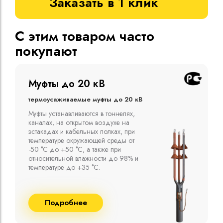
Заказать в 1 клик
С этим товаром часто
покупают
Муфты до 10 кВ
Термоусаживаемые муфты до 10 кВ
Компания ООО "Москабельторг"
предлагает, как соединительные
термоусаживаемые муфты на кабель
напряжением до 10 кВ с изоляцией
из маслопропитанной бумаги и
сшитого полиэтилена собственного
производства
Подробнее