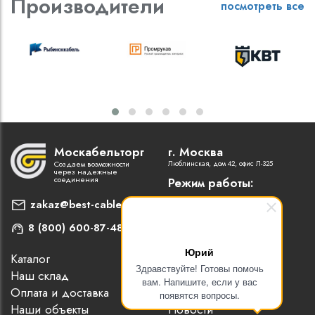
Производители
посмотреть все
Москабельторг
г. Москва
Создаем возможности
Люблинская, дом 42, офис Л-325
через надежные
соединения
Режим работы:
Пн-Пт: 9:00 - 18:00
zakaz@best-cable.ru
8 (800) 600-87-48
Юрий
Каталог
Наши партнеры
Здравствуйте! Готовы помочь
Наш склад
Статьи
вам. Напишите, если у вас
Оплата и доставка
Контакты
появятся вопросы.
Наши объекты
Новости