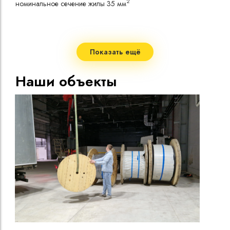
2
номинальное сечение жилы 35 мм
токо
Допу
одно
Сопр
при 
Показать ещё
Стро
Допу
Наши объекты
нагр
Макс
нагр
Мини
Диап
Срок