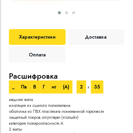
Характеристики
Доставка
Оплата
Расшифровка
Те
_
Пв
В
Г
нг
(A)
2
35
х
Номи
медная жила
напр
изоляция из сшитого полиэтилена
Испы
оболочка из ПВХ пластиката пониженной горючести
напр
защитный покров отсутствует («голый»)
Врем
категория пожароопасности A
при 
2 жилы
Длит