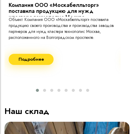
Компания ООО «Москабелльторг»
Вы
поставила продукцию для нужд
кластера технополис Москва.
Объект: Компания ООО «Москабелльторг» поставила
Объ
продукцию своего производства и производства заводов
Меж
партнеров для нужд кластера технополис Москва,
расположенного на Волгоградском проспекте.
Рек
Поставка кабеля:
Пост
Подробнее
ВВГнг(A) LS - 1кВ 1х240 20 000м
ВВГ
ВВГнг(A) LS - 1кВ 1х185 20 000м
ВВГ
ВВГ
ВВГ
ВВГ
Наш склад