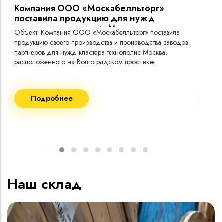
Компания ООО «Москабелльторг»
Вы
поставила продукцию для нужд
кластера технополис Москва.
Объект: Компания ООО «Москабелльторг» поставила
Объ
продукцию своего производства и производства заводов
Меж
партнеров для нужд кластера технополис Москва,
расположенного на Волгоградском проспекте.
Рек
Поставка кабеля:
Пост
Подробнее
ВВГнг(A) LS - 1кВ 1х240 20 000м
ВВГ
ВВГнг(A) LS - 1кВ 1х185 20 000м
ВВГ
ВВГ
ВВГ
ВВГ
Наш склад