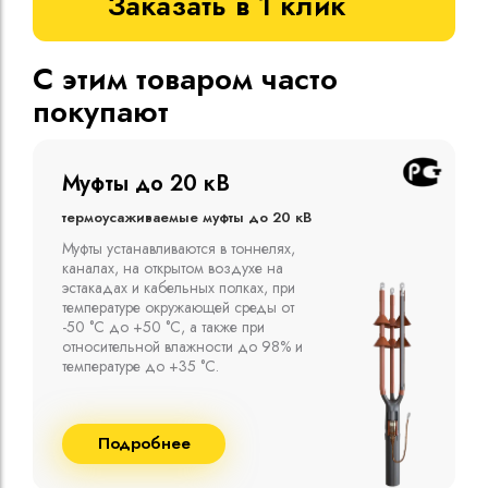
Заказать в 1 клик
С этим товаром часто
покупают
Муфты до 10 кВ
Термоусаживаемые муфты до 10 кВ
Компания ООО "Москабельторг"
предлагает, как соединительные
термоусаживаемые муфты на кабель
напряжением до 10 кВ с изоляцией
из маслопропитанной бумаги и
сшитого полиэтилена собственного
производства
Подробнее