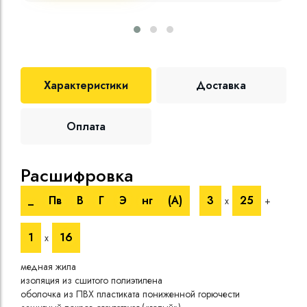
Характеристики
Доставка
Оплата
Расшифровка
Те
_
Пв
В
Г
Э
нг
(A)
3
25
х
+
Номи
напр
1
16
х
Испы
напр
медная жила
Врем
изоляция из сшитого полиэтилена
Длит
оболочка из ПВХ пластиката пониженной горючести
нагр