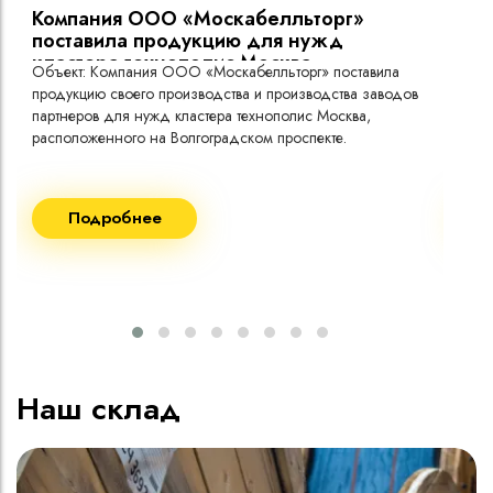
Компания ООО «Москабелльторг»
Вы
поставила продукцию для нужд
кластера технополис Москва.
Объект: Компания ООО «Москабелльторг» поставила
Объ
продукцию своего производства и производства заводов
Меж
партнеров для нужд кластера технополис Москва,
расположенного на Волгоградском проспекте.
Рек
Поставка кабеля:
Пост
Подробнее
ВВГнг(A) LS - 1кВ 1х240 20 000м
ВВГ
ВВГнг(A) LS - 1кВ 1х185 20 000м
ВВГ
ВВГ
ВВГ
ВВГ
Наш склад