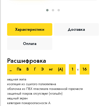
Характеристики
Доставка
Оплата
Расшифровка
Те
_
Пв
В
Г
Э
нг
(A)
1
16
х
Номи
медная жила
напр
изоляция из сшитого полиэтилена
Испы
оболочка из ПВХ пластиката пониженной горючести
напр
защитный покров отсутствует («голый»)
Врем
медный экран
при 
категория пожароопасности A
Длит