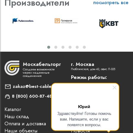
Производители
посмотреть все
Москабельторг
г. Москва
Создаем возможности
Люблинская, дом 42, офис Л-325
через надежные
соединения
Режим работы:
Пн-Пт: 9:00 - 18:00
zakaz@best-cable.ru
8 (800) 600-87-48
Юрий
Каталог
Наши партнеры
Здравствуйте! Готовы помочь
Наш склад
Статьи
вам. Напишите, если у вас
Оплата и доставка
Контакты
появятся вопросы.
Наши объекты
Новости