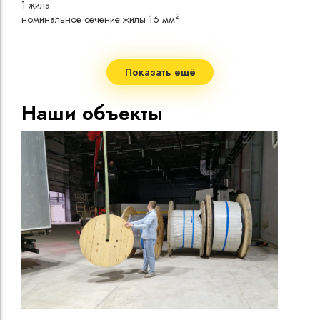
1 жила
токо
2
номинальное сечение жилы 16 мм
Допу
одно
Сопр
при 
Показать ещё
Стро
Допу
Наши объекты
нагр
Макс
нагр
Мини
Диап
Срок