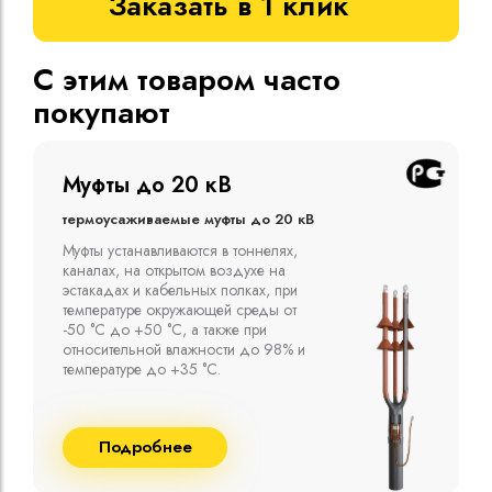
Заказать в 1 клик
С этим товаром часто
покупают
Муфты до 10 кВ
Термоусаживаемые муфты до 10 кВ
Компания ООО "Москабельторг"
предлагает, как соединительные
термоусаживаемые муфты на кабель
напряжением до 10 кВ с изоляцией
из маслопропитанной бумаги и
сшитого полиэтилена собственного
производства
Подробнее