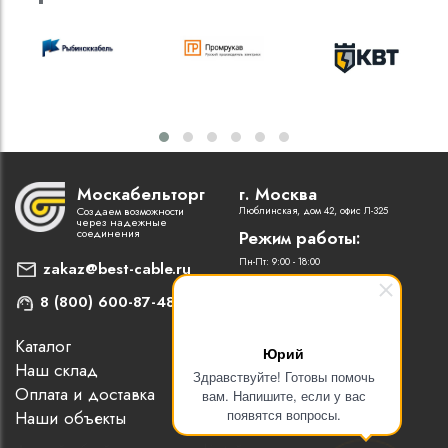
Москабельторг
г. Москва
Создаем возможности
Люблинская, дом 42, офис Л-325
через надежные
соединения
Режим работы:
Пн-Пт: 9:00 - 18:00
zakaz@best-cable.ru
8 (800) 600-87-48
Каталог
Наши партнеры
Юрий
Наш склад
Статьи
Здравствуйте! Готовы помочь
Оплата и доставка
Контакты
вам. Напишите, если у вас
появятся вопросы.
Наши объекты
Новости