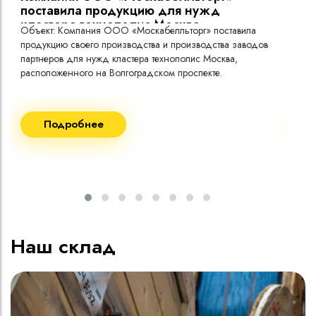
поставила продукцию для нужд
кластера технополис Москва.
Объект: Компания ООО «Москабелльторг» поставила
Объ
продукцию своего производства и производства заводов
Меж
партнеров для нужд кластера технополис Москва,
расположенного на Волгоградском проспекте.
Рек
Поставка кабеля:
Пост
Подробнее
ВВГнг(A) LS - 1кВ 1х240 20 000м
ВВГ
ВВГнг(A) LS - 1кВ 1х185 20 000м
ВВГ
ВВГ
ВВГ
ВВГ
Наш склад