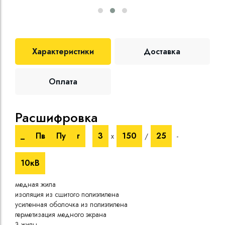
Характеристики
Доставка
Оплата
Расшифровка
Те
_
Пв
Пу
г
3
150
25
х
/
-
Номи
напр
10кВ
Испы
напр
медная жила
Врем
изоляция из сшитого полиэтилена
Сопр
усиленная оболочка из полиэтилена
при 
герметизация медного экрана
Длит
3 жилы