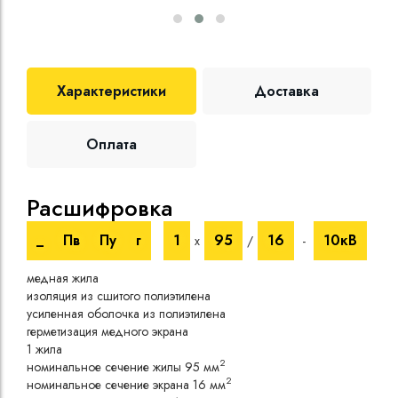
Характеристики
Доставка
Оплата
Расшифровка
Те
_
Пв
Пу
г
1
95
16
10кВ
х
/
-
Номи
медная жила
напр
изоляция из сшитого полиэтилена
Испы
усиленная оболочка из полиэтилена
напр
герметизация медного экрана
Врем
1 жила
Сопр
2
номинальное сечение жилы 95 мм
при 
2
номинальное сечение экрана 16 мм
Длит