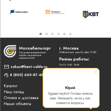
Москабельторг
г. Москва
Создаем возможности
Люблинская, дом 42, офис Л-325
через надежные
соединения
Режим работы:
Пн-Пт: 9:00 - 18:00
zakaz@best-cable.ru
8 (800) 600-87-48
Каталог
Наши партнеры
Юрий
Наш склад
Статьи
Здравствуйте! Готовы помочь
Оплата и доставка
Контакты
вам. Напишите, если у вас
появятся вопросы.
Наши объекты
Новости