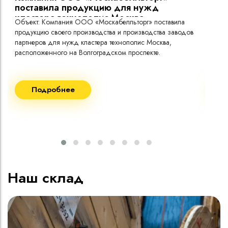
поставила продукцию для нужд
кластера технополис Москва.
Объект: Компания ООО «Москабелльторг» поставила
Объ
продукцию своего производства и производства заводов
Меж
партнеров для нужд кластера технополис Москва,
расположенного на Волгоградском проспекте.
Рек
Поставка кабеля:
Пост
Подробнее
ВВГнг(A) LS - 1кВ 1х240 20 000м
ВВГ
ВВГнг(A) LS - 1кВ 1х185 20 000м
ВВГ
ВВГ
ВВГ
ВВГ
Наш склад