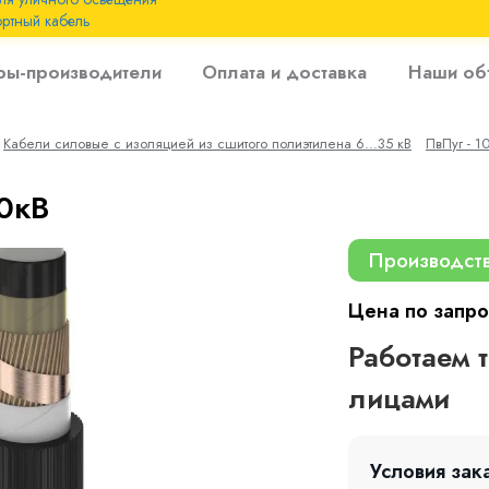
ртный кабель
 с
ры-производители
Оплата и доставка
Наши об
 изоляцией до 6
Кабели силовые с изоляцией из сшитого полиэтилена 6...35 кВ
ПвПуг - 1
 с резиновой
10кВ
Производст
Цена по запро
Работаем 
лицами
Условия зак