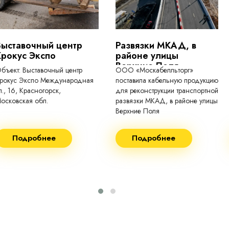
Выставочный центр
Развязки МКАД, в
Крокус Экспо
районе улицы
Верхние Поля
бъект: Выставочный центр
ООО «Москабелльторг»
рокус Экспо Международная
поставила кабельную продукцию
л., 16, Красногорск,
для реконструкции транспортной
осковская обл.
развязки МКАД, в районе улицы
Верхние Поля
еконструкция 2024.
Строительство 2023 год
Подробнее
Подробнее
оставка кабеля:
Поставка кабеля:
ВГнг(A) - 1кВ 3х150 455м
ВГнг(A) - 1кВ 4х35 63м
ВБШВнг(А)-LS 4х35) -
ВГнг(A) - 1кВ 4х70 150м
1кВ 20000м
ВГнг(A) - 1кВ 4х95 450м
ВБШВнг(А)-LS 4х25) -
ВГнг(A) - 1кВ 4х120 70м
1кВ 20000м