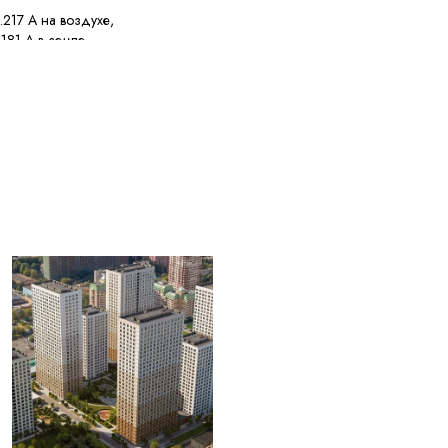
..217 А на воздухе,
..181 А в земле
кА
кА
аказу потребителя
олее 5% кусками от 50
C
°C при токе КЗ
°C при токе КЗ
аружных диаметров
..+50 °C
енее 30 лет с даты
товления