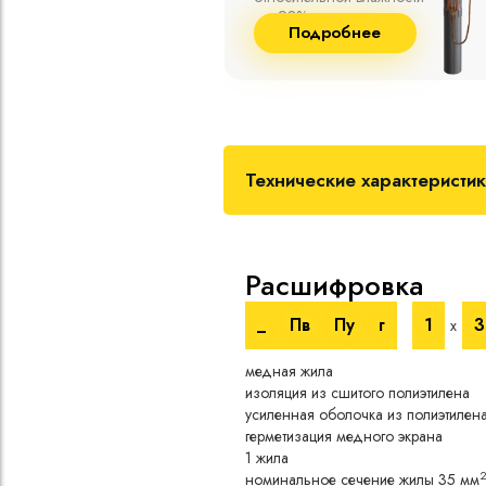
пературе до
и сшитого полиэтилена
бнее
Подробнее
собственного производства
Технические характеристи
Расшифровка
_
Пв
Пу
г
1
3
х
медная жила
изоляция из сшитого полиэтилена
усиленная оболочка из полиэтилен
герметизация медного экрана
1 жила
номинальное сечение жилы 35 мм