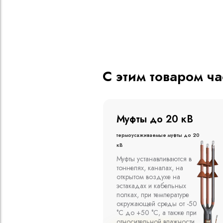
С этим товаром ч
о 20 кВ
Муфты до 10 кВ
ые муфты до 20
Термоусаживаемые муфты до 10
кВ
вливаются в
Компания ООО
алах, на
"Москабельторг"
духе на
предлагает, как
кабельных
соединительные
емпературе
термоусаживаемые муфты
среды от -50
на кабель напряжением до
 а также при
10 кВ с изоляцией из
й влажности
маслопропитанной бумаги