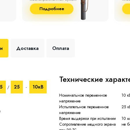
до 9
Подробнее
+35 
ки
Доставка
Оплата
Технические характ
5
25
10кВ
/
-
Номинальное переменное
10 к
напряжение
Испытательное переменное
25 к
а
напряжение
Время выдержки при испытании
10 м
Сопротивление медного экрана
не б
2