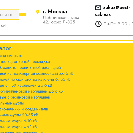
zakaz@best-
г. Москва
cable.ru
Люблинская, дом
е
ты
Болтовые наконечники и
42, офис Л-325
Пн-Пт: 9:00 - 
тки
соединители
стационарной
ечники и
Болтовые наконечники и
алог
соединители 10-240мм²
ели cиловые
 с бумажно-
ы 20-35 кВ
нестационарной прокладки
оляцией
Болтовые наконечники и
 бумажно-пропитанной изоляцией
соединители 300-800мм
ы 6-10 кВ
цией из полимерной композиции до 6 кВ
 с изоляцией из
цией из сшитого полиэтилена 6...35 кВ
мпозиции до 6
ые с ПВХ изоляцией до 6 кВ
ы до 1 кВ
полиэтиленовой изоляцией до 6 кВ
вые с резиновой изоляцией
ного освещения
ельные муфты
 с изоляцией из
аконечники и соединители
лена 6...35 кВ
ьные муфты 20-35 кВ
льные муфты 6-10 кВ
 с ПВХ
льные муфты до 1 кВ
 кВ
ля уличного освещения