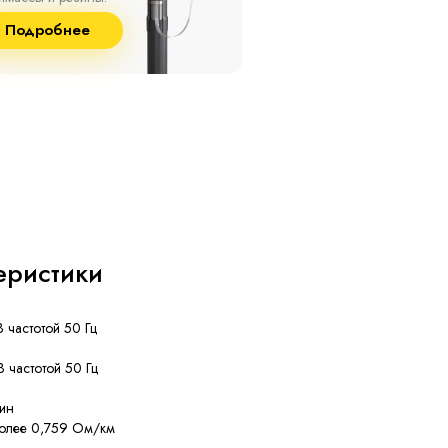
8% и температуре до
и сшитого полиэтилена
Подробнее
Подробнее
°С.
собственного производст
еристики
В частотой 50 Гц
В частотой 50 Гц
ин
олее 0,759 Ом/км