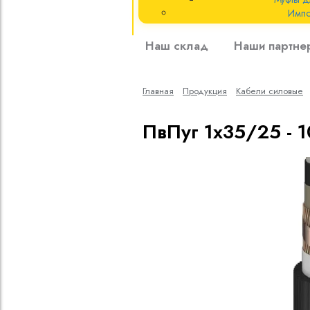
Импо
Кабели силовые
Наш склад
Наши партне
полиэтиленовой
кВ
Главная
Продукция
Кабели cиловые
Кабели силовые
изоляцией
ПвПуг 1х35/25 - 