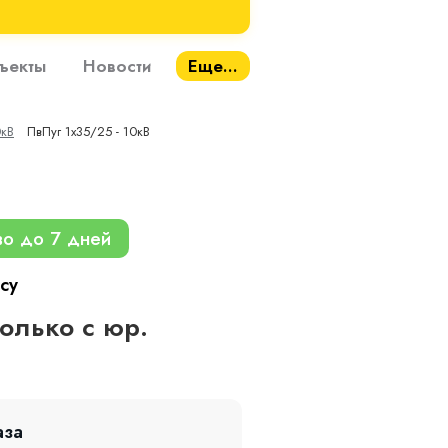
ъекты
Новости
Еще...
0кВ
ПвПуг 1х35/25 - 10кВ
во до 7 дней
су
только с юр.
аза