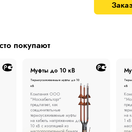
Заказ
асто покупают
Муфты до 1 кВ
Му
Термоусаживаемые муфты до 1
терм
кВ
кВ
Компания ООО
Муфт
"Москабельторг"
тонн
предлагает концевые
откр
термоусаживаемые муфты
эста
на кабель напряжением до
полк
1 кВ с изоляцией из
окр
маслопропитанной бумаги,
°С д
пластмассы и резины.
отно