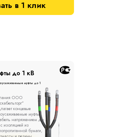
ать в 1 клик
фты до 20 кВ
Муфты до 10 кВ
оусаживаемые муфты до 20
Термоусаживаемые муфты до 
кВ
ы устанавливаются в
Компания ООО
елях, каналах, на
"Москабельторг"
ытом воздухе на
предлагает, как
кадах и кабельных
соединительные
ах, при температуре
термоусаживаемые муфты
ужающей среды от -50
на кабель напряжением 
о +50 °С, а также при
10 кВ с изоляцией из
сительной влажности
маслопропитанной бумаг