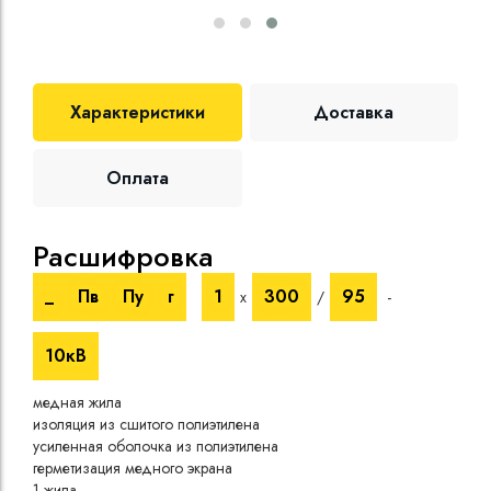
Характеристики
Доставка
Оплата
Расшифровка
Те
_
Пв
Пу
г
1
300
95
х
/
-
Номи
напр
10кВ
Испы
напр
медная жила
Врем
изоляция из сшитого полиэтилена
Сопр
усиленная оболочка из полиэтилена
при 
герметизация медного экрана
Длит
1 жила