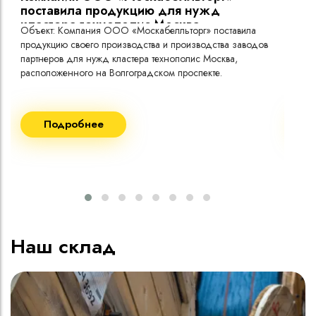
поставила продукцию для нужд
кластера технополис Москва.
Объект: Компания ООО «Москабелльторг» поставила
Объ
продукцию своего производства и производства заводов
Меж
партнеров для нужд кластера технополис Москва,
расположенного на Волгоградском проспекте.
Рек
Поставка кабеля:
Пост
Подробнее
ВВГнг(A) LS - 1кВ 1х240 20 000м
ВВГ
ВВГнг(A) LS - 1кВ 1х185 20 000м
ВВГ
ВВГ
ВВГ
ВВГ
Наш склад