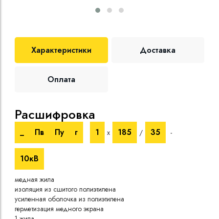
Характеристики
Доставка
Оплата
Расшифровка
Те
_
Пв
Пу
г
1
185
35
х
/
-
Номи
напр
10кВ
Испы
напр
медная жила
Врем
изоляция из сшитого полиэтилена
Сопр
усиленная оболочка из полиэтилена
при 
герметизация медного экрана
Длит
1 жила