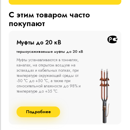
С этим товаром часто
покупают
Муфты до 10 кВ
Термоусаживаемые муфты до 10 кВ
Компания ООО "Москабельторг"
предлагает, как соединительные
термоусаживаемые муфты на кабель
напряжением до 10 кВ с изоляцией
из маслопропитанной бумаги и
сшитого полиэтилена собственного
производства
Подробнее