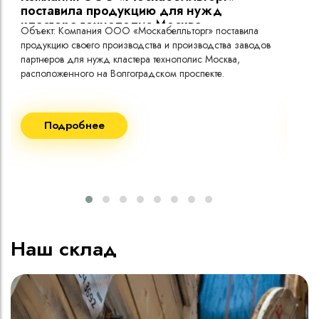
поставила продукцию для нужд
кластера технополис Москва.
Объект: Компания ООО «Москабелльторг» поставила
Объ
продукцию своего производства и производства заводов
Меж
партнеров для нужд кластера технополис Москва,
расположенного на Волгоградском проспекте.
Рек
Поставка кабеля:
Пост
Подробнее
ВВГнг(A) LS - 1кВ 1х240 20 000м
ВВГ
ВВГнг(A) LS - 1кВ 1х185 20 000м
ВВГ
ВВГ
ВВГ
ВВГ
Наш склад