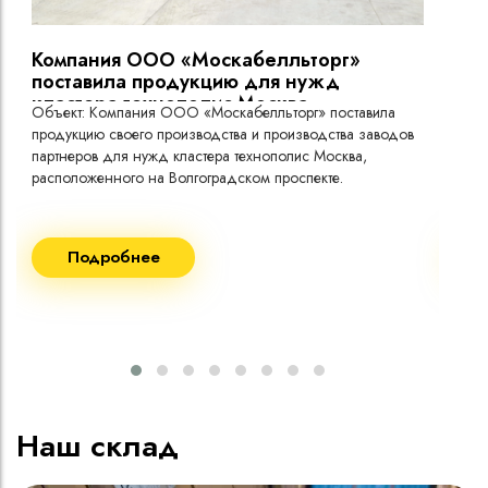
до -60°C)
токо
Компания ООО «Москабелльторг»
Вы
поставила продукцию для нужд
кластера технополис Москва.
Объект: Компания ООО «Москабелльторг» поставила
Объ
продукцию своего производства и производства заводов
Меж
партнеров для нужд кластера технополис Москва,
расположенного на Волгоградском проспекте.
Рек
Поставка кабеля:
Пост
Подробнее
ВВГнг(A) LS - 1кВ 1х240 20 000м
ВВГ
ВВГнг(A) LS - 1кВ 1х185 20 000м
ВВГ
ВВГ
ВВГ
ВВГ
Наш склад