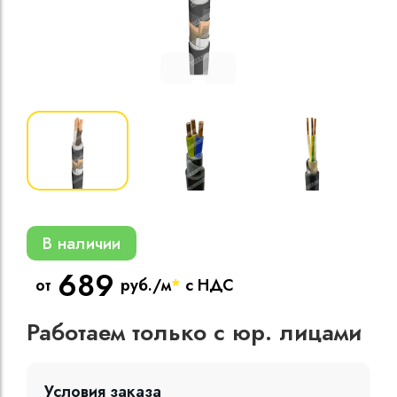
Кабели силовые
полиэтиленовой
кВ
Кабели силовые
изоляцией
В наличии
689
от
руб./м
*
с НДС
Работаем только с юр. лицами
Условия заказа