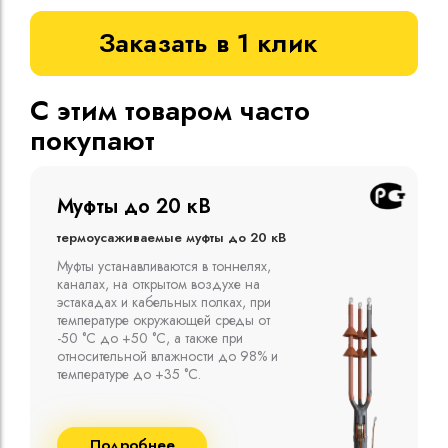
Заказать в 1 клик
С этим товаром часто
покупают
Муфты до 10 кВ
Термоусаживаемые муфты до 10 кВ
Компания ООО "Москабельторг"
предлагает, как соединительные
термоусаживаемые муфты на кабель
напряжением до 10 кВ с изоляцией
из маслопропитанной бумаги и
сшитого полиэтилена собственного
производства
Подробнее