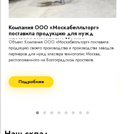
(low smoke)
Холодостойкое исполнение (температура эксплуатации
до -60°C)
токо
Компания ООО «Москабелльторг»
Вы
поставила продукцию для нужд
кластера технополис Москва.
Объект: Компания ООО «Москабелльторг» поставила
Объ
продукцию своего производства и производства заводов
Меж
партнеров для нужд кластера технополис Москва,
расположенного на Волгоградском проспекте.
Рек
Поставка кабеля:
Пост
Подробнее
ВВГнг(A) LS - 1кВ 1х240 20 000м
ВВГ
ВВГнг(A) LS - 1кВ 1х185 20 000м
ВВГ
ВВГ
ВВГ
ВВГ
Наш склад