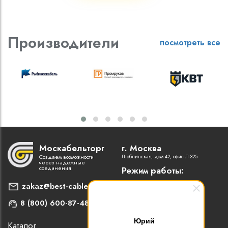
Производители
посмотреть все
Москабельторг
г. Москва
Создаем возможности
Люблинская, дом 42, офис Л-325
через надежные
соединения
Режим работы:
Пн-Пт: 9:00 - 18:00
zakaz@best-cable.ru
8 (800) 600-87-48
Юрий
Каталог
Наши партнеры