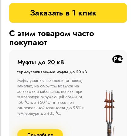
Заказать в 1 клик
С этим товаром часто
покупают
Муфты до 10 кВ
Термоусаживаемые муфты до 10 кВ
Компания ООО "Москабельторг"
предлагает, как соединительные
термоусаживаемые муфты на кабель
напряжением до 10 кВ с изоляцией
из маслопропитанной бумаги и
сшитого полиэтилена собственного
производства
Подробнее