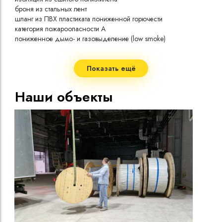
при 
броня из стальных лент
Длит
шланг из ПВХ пластиката пониженной горючести
токо
категория пожароопасности A
Допу
пониженное дымо- и газовыделение (low smoke)
одно
холодостойкое исполнение
Сопр
2 жилы
при 
2
номинальное сечение жилы 6,0 мм
Показать ещё
Стро
номинальное напряжение 1 кВ
Допу
Наши объекты
нагр
Макс
нагр
Мини
Диап
Срок