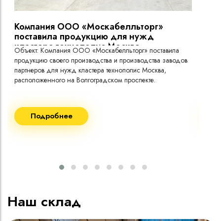
Компания ООО «Москабелльторг»
Вы
поставила продукцию для нужд
кластера технополис Москва.
Объект: Компания ООО «Москабелльторг» поставила
Объ
продукцию своего производства и производства заводов
Меж
партнеров для нужд кластера технополис Москва,
расположенного на Волгоградском проспекте.
Рек
Поставка кабеля:
Пост
Подробнее
ВВГнг(A) LS - 1кВ 1х240 20 000м
ВВГ
ВВГнг(A) LS - 1кВ 1х185 20 000м
ВВГ
ВВГ
ВВГ
ВВГ
Наш склад