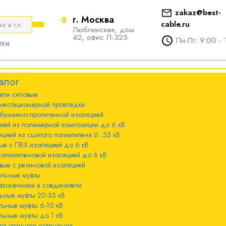
zakaz@best-
г. Москва
cable.ru
Люблинская, дом
е
ты
Болтовые наконечники и
42, офис Л-325
Пн-Пт: 9:00 - 
тки
соединители
стационарной
ечники и
Болтовые наконечники и
алог
соединители 10-240мм²
ели cиловые
 с бумажно-
ы 20-35 кВ
нестационарной прокладки
оляцией
Болтовые наконечники и
 бумажно-пропитанной изоляцией
соединители 300-800мм
ы 6-10 кВ
цией из полимерной композиции до 6 кВ
 с изоляцией из
цией из сшитого полиэтилена 6...35 кВ
мпозиции до 6
ые с ПВХ изоляцией до 6 кВ
ы до 1 кВ
полиэтиленовой изоляцией до 6 кВ
вые с резиновой изоляцией
ного освещения
ельные муфты
 с изоляцией из
аконечники и соединители
лена 6...35 кВ
ьные муфты 20-35 кВ
льные муфты 6-10 кВ
 с ПВХ
льные муфты до 1 кВ
 кВ
ля уличного освещения