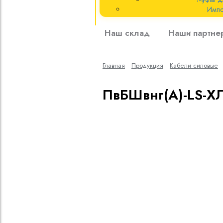
Импо
Кабели силовые
Наш склад
Наши партне
полиэтиленовой
кВ
Главная
Продукция
Кабели cиловые
Кабели силовые
изоляцией
ПвБШвнг(A)-LS-ХЛ