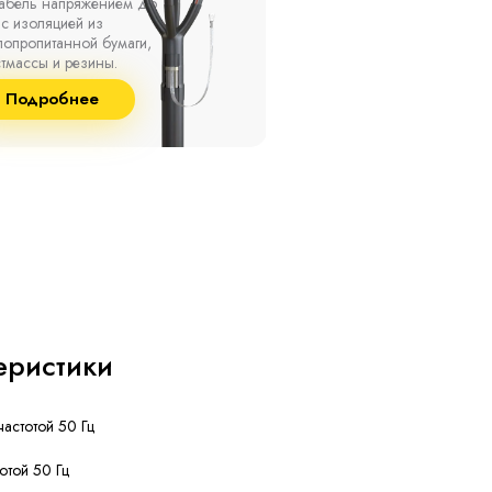
ах, при температуре
термоусаживаемые муфты
ужающей среды от -50
на кабель напряжением 
о +50 °С, а также при
10 кВ с изоляцией из
сительной влажности
маслопропитанной бумаг
8% и температуре до
и сшитого полиэтилена
Подробнее
Подробнее
°С.
собственного производст
еристики
частотой 50 Гц
тотой 50 Гц