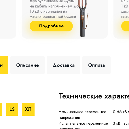
на кабель напряжением до
полк
1 кВ с изоляцией из
окр
маслопропитанной бумаги,
°С д
пластмассы и резины.
отно
до 9
Подробнее
+35 
ки
Описание
Доставка
Оплата
Технические характ
LS
ХЛ
-
-
Номинальное переменное
0,66 кВ 
напряжение
Испытательное переменное
3 кВ час