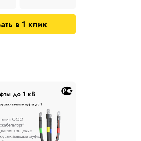
ать в 1 клик
фты до 20 кВ
Муфты до 10 кВ
оусаживаемые муфты до 20
Термоусаживаемые муфты до 
кВ
ы устанавливаются в
Компания ООО
елях, каналах, на
"Москабельторг"
ытом воздухе на
предлагает, как
кадах и кабельных
соединительные