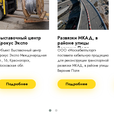
температура эксплуатации
ГОСТ 22483-2012 (IEC 60228:2
токопроводящие для кабелей, проводо
Выставочный центр
Развязки МКАД, в
Крокус Экспо
районе улицы
Верхние Поля
бъект: Выставочный центр
ООО «Москабелльторг»
рокус Экспо Международная
поставила кабельную продукцию
л., 16, Красногорск,
для реконструкции транспортной
осковская обл.
развязки МКАД, в районе улицы
Верхние Поля
еконструкция 2024.
Строительство 2023 год
Подробнее
Подробнее
оставка кабеля:
Поставка кабеля:
ВГнг(A) - 1кВ 3х150 455м
ВГнг(A) - 1кВ 4х35 63м
ВБШВнг(А)-LS 4х35) -
ВГнг(A) - 1кВ 4х70 150м
1кВ 20000м
ВГнг(A) - 1кВ 4х95 450м
ВБШВнг(А)-LS 4х25) -