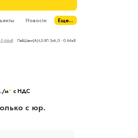
ъекты
Новости
Еще...
 0,66кВ
ПвБШвнг(A)-LS-ХЛ 3х6,0 - 0.66кВ
./м
*
с НДС
только с юр.