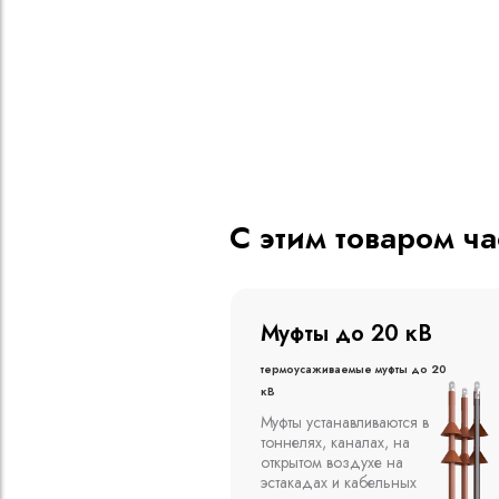
С этим товаром ч
о 20 кВ
Муфты до 10 кВ
ые муфты до 20
Термоусаживаемые муфты до 10
кВ
вливаются в
Компания ООО
алах, на
"Москабельторг"
духе на
предлагает, как
кабельных
соединительные