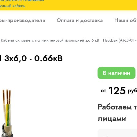
ртный кабель
 с
ры-производители
Оплата и доставка
Наши об
 изоляцией до 6
Кабели силовые с полиэтиленовой изоляцией до 6 кВ
ПвБШвнг(A)-LS-ХЛ -
 с резиновой
 3х6,0 - 0.66кВ
В наличии
125
от
руб
Работаем 
лицами