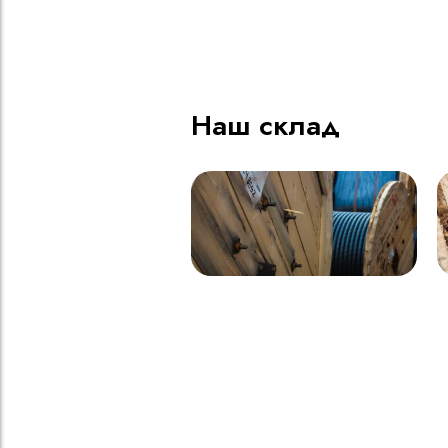
ВВГнг(A) LS - 1кВ 1х185 20
В
000м
Наш склад