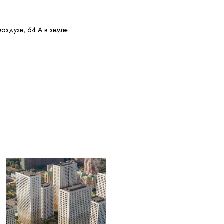
воздухе, 64 А в земле
е 150 МОм·км
у потребителя
ри перегрузке, 250 °C
 КЗ
жных диаметров
0 °C
 30 лет с даты
ения
ОВЫЕ С