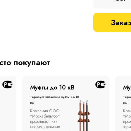
Заказ
асто покупают
Муфты до 1 кВ
Му
Термоусаживаемые муфты до 1
терм
кВ
кВ
Компания ООО
Муфт
"Москабельторг"
тонн
предлагает концевые
откр
термоусаживаемые муфты
эста