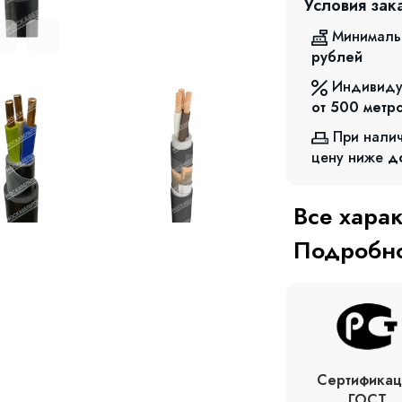
Условия зак
Минималь
рублей
Индивиду
от 500
метр
При нали
цену ниже
д
Все хара
Подробно
Сертификац
ГОСТ