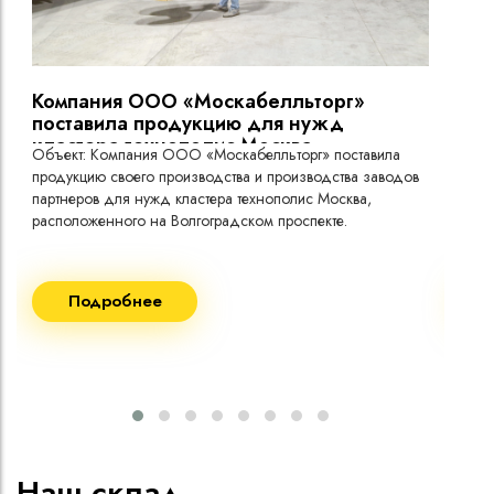
прокладке
Холодостойкое исполнение (температура эксплуатации
токо
до -60°C)
Компания ООО «Москабелльторг»
Вы
поставила продукцию для нужд
кластера технополис Москва.
Объект: Компания ООО «Москабелльторг» поставила
Объ
продукцию своего производства и производства заводов
Меж
партнеров для нужд кластера технополис Москва,
расположенного на Волгоградском проспекте.
Рек
Поставка кабеля:
Пост
Подробнее
ВВГнг(A) LS - 1кВ 1х240 20 000м
ВВГ
ВВГнг(A) LS - 1кВ 1х185 20 000м
ВВГ
ВВГ
ВВГ
ВВГ
Наш склад