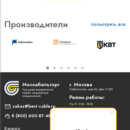
Производители
посмотреть все
Москабельторг
г. Москва
Создаем возможности
Люблинская, дом 42, офис Л-325
через надежные
соединения
Режим работы:
Пн-Пт: 9:00 - 18:00
zakaz@best-cable.ru
8 (800) 600-87-48
Каталог
Наши партнеры