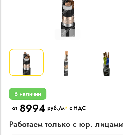
Кабели силовые
полиэтиленовой
кВ
Кабели силовые
изоляцией
В наличии
8994
от
руб./м
*
с НДС
Работаем только с юр. лицами