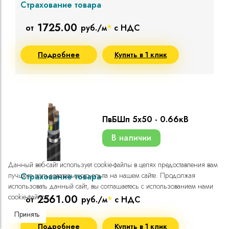
Страхование товара
1725.00
от
руб./м
*
с НДС
Подробнее
Купить в 1 клик
ПвБШп 5х50 - 0.66кВ
В наличии
Данный веб-сайт использует cookie-файлы в целях предоставления вам
лучшего пользовательского опыта на нашем сайте. Продолжая
Страхование товара
использовать данный сайт, вы соглашаетесь с использованием нами
cookie-файлов.
2561.00
от
руб./м
*
с НДС
Принять
Подробнее
Купить в 1 клик