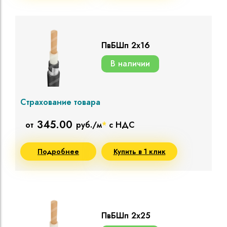
ПвБШп 2х16
В наличии
Страхование товара
345.00
от
руб./м
*
с НДС
Подробнее
Купить в 1 клик
ПвБШп 2х25