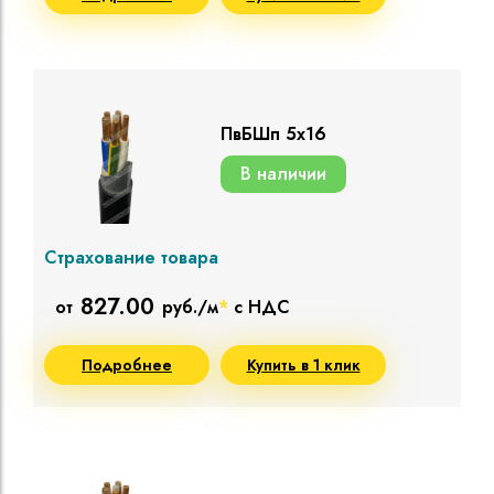
ПвБШп 5х16
В наличии
Страхование товара
827.00
от
руб./м
*
с НДС
Подробнее
Купить в 1 клик