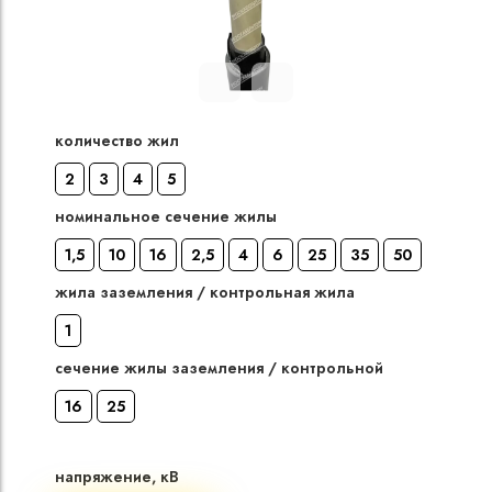
Кабели силовые
полиэтиленовой
кВ
количество жил
Кабели силовые
изоляцией
2
3
4
5
номинальное сечение жилы
1,5
10
16
2,5
4
6
25
35
50
жила заземления / контрольная жила
1
сечение жилы заземления / контрольной
16
25
напряжение, кВ