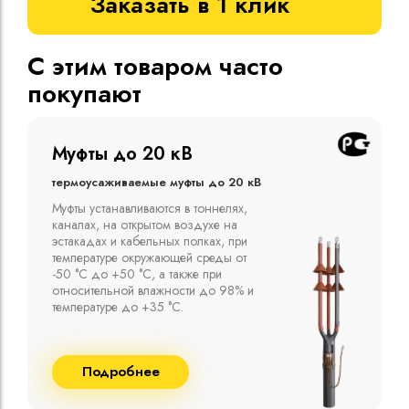
Заказать в 1 клик
С этим товаром часто
покупают
Муфты до 10 кВ
Термоусаживаемые муфты до 10 кВ
Компания ООО "Москабельторг"
предлагает, как соединительные
термоусаживаемые муфты на кабель
напряжением до 10 кВ с изоляцией
из маслопропитанной бумаги и
сшитого полиэтилена собственного
производства
Подробнее