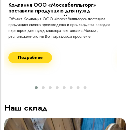
Компания ООО «Москабелльторг»
Вы
поставила продукцию для нужд
кластера технополис Москва.
Объект: Компания ООО «Москабелльторг» поставила
Объ
продукцию своего производства и производства заводов
Меж
партнеров для нужд кластера технополис Москва,
расположенного на Волгоградском проспекте.
Рек
Поставка кабеля:
Пост
Подробнее
ВВГнг(A) LS - 1кВ 1х240 20 000м
ВВГ
ВВГнг(A) LS - 1кВ 1х185 20 000м
ВВГ
ВВГ
ВВГ
ВВГ
Наш склад