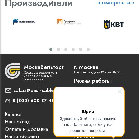
Производители
посмотреть все
Москабельторг
г. Москва
Создаем возможности
Люблинская, дом 42, офис Л-325
через надежные
соединения
Режим работы:
Пн-Пт: 9:00 - 18:00
zakaz@best-cable.ru
8 (800) 600-87-48
Юрий
Каталог
Наши партнеры
Здравствуйте! Готовы помочь
Наш склад
Статьи
вам. Напишите, если у вас
Оплата и доставка
Контакты
появятся вопросы.
Наши объекты
Новости