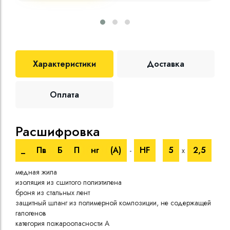
Характеристики
Доставка
Оплата
Расшифровка
Те
_
Пв
Б
П
нг
(A)
HF
5
2,5
-
х
Номи
медная жила
напр
изоляция из сшитого полиэтилена
Испы
броня из стальных лент
напр
защитный шланг из полимерной композиции, не содержащей
Врем
галогенов
при 
категория пожароопасности A
Длит