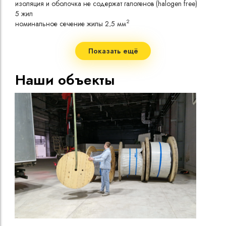
изоляция и оболочка не содержат галогенов (halogen free)
токо
5 жил
Допу
2
номинальное сечение жилы 2,5 мм
одно
Сопр
при 
Показать ещё
Стро
Допу
Наши объекты
нагр
Макс
нагр
Мини
Диап
Срок