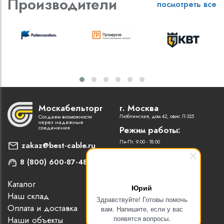
Производители
посмотреть все
Москабельторг
г. Москва
Создаем возможности
Люблинская, дом 42, офис Л-325
через надежные
соединения
Режим работы:
Пн-Пт: 9:00 - 18:00
zakaz@best-cable.ru
8 (800) 600-87-48
Каталог
Наши партнеры
Юрий
Наш склад
Статьи
Здравствуйте! Готовы помочь
Оплата и доставка
Контакты
вам. Напишите, если у вас
появятся вопросы.
Наши объекты
Новости