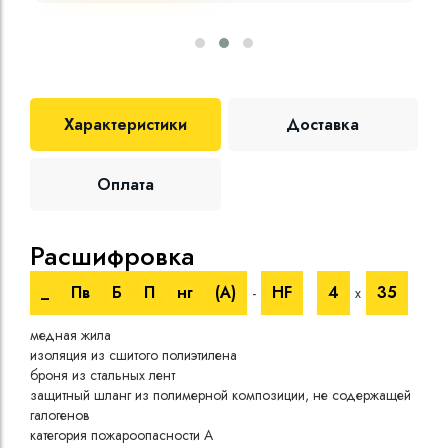
Характеристики
Доставка
Оплата
Расшифровка
Те
_
Пв
Б
П
нг
(A)
HF
4
35
-
х
Номи
медная жила
напр
изоляция из сшитого полиэтилена
Испы
броня из стальных лент
напр
защитный шланг из полимерной композиции, не содержащей
Врем
галогенов
при 
категория пожароопасности A
Длит