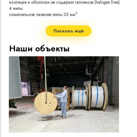
изоляция и оболочка не содержат галогенов (halogen free)
токо
4 жилы
Допу
2
номинальное сечение жилы 35 мм
одно
Сопр
при 
Показать ещё
Стро
Допу
Наши объекты
нагр
Макс
нагр
Мини
Диап
Срок