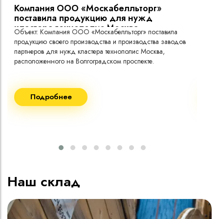
Компания ООО «Москабелльторг»
Вы
поставила продукцию для нужд
кластера технополис Москва.
Объект: Компания ООО «Москабелльторг» поставила
Объ
продукцию своего производства и производства заводов
Меж
партнеров для нужд кластера технополис Москва,
расположенного на Волгоградском проспекте.
Рек
Поставка кабеля:
Пост
Подробнее
ВВГнг(A) LS - 1кВ 1х240 20 000м
ВВГ
ВВГнг(A) LS - 1кВ 1х185 20 000м
ВВГ
ВВГ
ВВГ
ВВГ
Наш склад