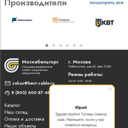
Производители
посмотреть все
Москабельторг
г. Москва
Создаем возможности
Люблинская, дом 42, офис Л-325
через надежные
соединения
Режим работы:
Пн-Пт: 9:00 - 18:00
zakaz@best-cable.ru
8 (800) 600-87-48
Каталог
Наши партнеры
Юрий
Наш склад
Статьи
Здравствуйте! Готовы помочь
Оплата и доставка
Контакты
вам. Напишите, если у вас
появятся вопросы.
Наши объекты
Новости