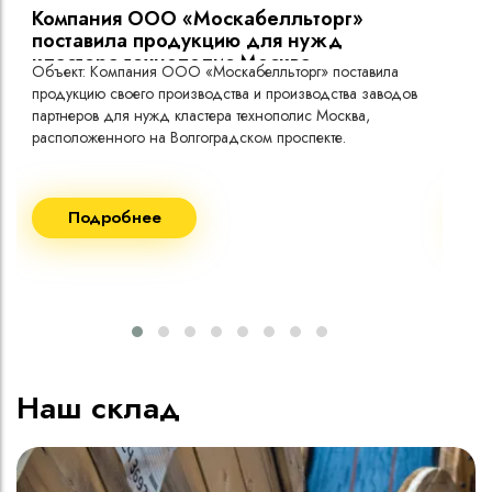
Компания ООО «Москабелльторг»
Вы
поставила продукцию для нужд
кластера технополис Москва.
Объект: Компания ООО «Москабелльторг» поставила
Объ
продукцию своего производства и производства заводов
Меж
партнеров для нужд кластера технополис Москва,
расположенного на Волгоградском проспекте.
Рек
Поставка кабеля:
Пост
Подробнее
ВВГнг(A) LS - 1кВ 1х240 20 000м
ВВГ
ВВГнг(A) LS - 1кВ 1х185 20 000м
ВВГ
ВВГ
ВВГ
ВВГ
Наш склад