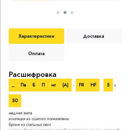
Характеристики
Доставка
Оплата
Расшифровка
Те
_
Пв
Б
П
нг
(A)
FR
HF
5
-
х
Номи
напр
50
Испы
напр
медная жила
Врем
изоляция из сшитого полиэтилена
при 
броня из стальных лент
Длит