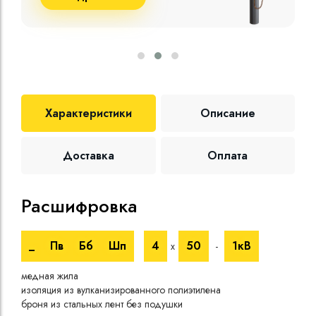
Характеристики
Описание
Доставка
Оплата
Расшифровка
Те
_
Пв
Бб
Шп
4
50
1кВ
х
-
Номи
напр
медная жила
Испы
изоляция из вулканизированного полиэтилена
напр
броня из стальных лент без подушки
Врем