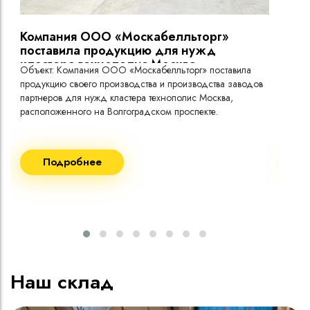
токо
Компания ООО «Москабелльторг»
Вы
поставила продукцию для нужд
кластера технополис Москва.
Объект: Компания ООО «Москабелльторг» поставила
Объ
продукцию своего производства и производства заводов
Меж
партнеров для нужд кластера технополис Москва,
расположенного на Волгоградском проспекте.
Рек
Поставка кабеля:
Пост
Подробнее
ВВГнг(A) LS - 1кВ 1х240 20 000м
ВВГ
ВВГнг(A) LS - 1кВ 1х185 20 000м
ВВГ
ВВГ
ВВГ
ВВГ
Наш склад