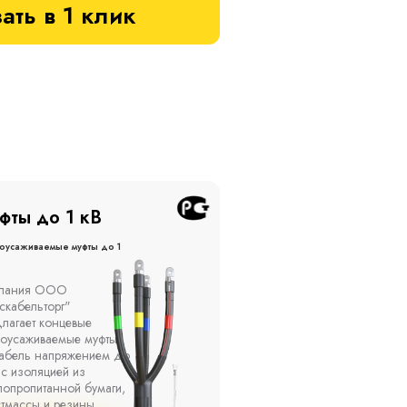
ать в 1 клик
фты до 20 кВ
Муфты до 10 кВ
оусаживаемые муфты до 20
Термоусаживаемые муфты до 
кВ
ы устанавливаются в
Компания ООО
елях, каналах, на
"Москабельторг"
ытом воздухе на
предлагает, как
кадах и кабельных
соединительные
ах, при температуре
термоусаживаемые муфты
ужающей среды от -50
на кабель напряжением 
о +50 °С, а также при
10 кВ с изоляцией из
сительной влажности
маслопропитанной бумаг