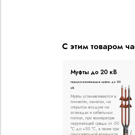
С этим товаром ч
о 20 кВ
Муфты до 10 кВ
ые муфты до 20
Термоусаживаемые муфты до 10
кВ
вливаются в
Компания ООО
алах, на
"Москабельторг"
духе на
предлагает, как
кабельных
соединительные
емпературе
термоусаживаемые муфты
среды от -50
на кабель напряжением до
 а также при
10 кВ с изоляцией из
й влажности
маслопропитанной бумаги