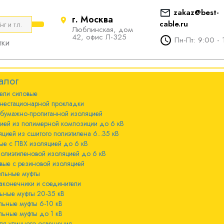
zakaz@best-
г. Москва
cable.ru
Люблинская, дом
е
ты
Болтовые наконечники и
42, офис Л-325
Пн-Пт: 9:00 - 
тки
соединители
стационарной
ечники и
Болтовые наконечники и
алог
соединители 10-240мм²
ели cиловые
 с бумажно-
ы 20-35 кВ
нестационарной прокладки
оляцией
Болтовые наконечники и
 бумажно-пропитанной изоляцией
соединители 300-800мм
ы 6-10 кВ
цией из полимерной композиции до 6 кВ
 с изоляцией из
цией из сшитого полиэтилена 6...35 кВ
мпозиции до 6
ые с ПВХ изоляцией до 6 кВ
ы до 1 кВ
полиэтиленовой изоляцией до 6 кВ
вые с резиновой изоляцией
ного освещения
ельные муфты
 с изоляцией из
аконечники и соединители
лена 6...35 кВ
ьные муфты 20-35 кВ
льные муфты 6-10 кВ
 с ПВХ
льные муфты до 1 кВ
 кВ
ля уличного освещения