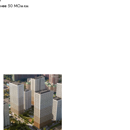
е
енее 50 МОм·км
енее 125 м
лее 10% кусками от 20
C при токе КЗ
наружных диаметров
.+50 °C
нее 30 лет