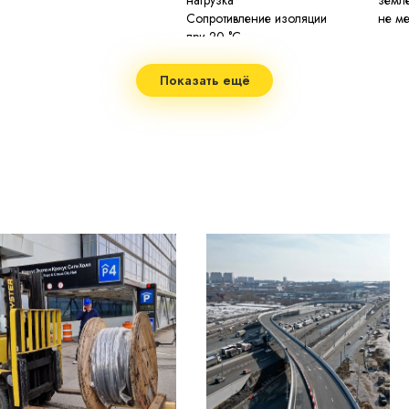
нагрузка
земл
Сопротивление изоляции
не м
2
при 20 °С
Строительная длина
не м
не бо
Показать ещё
Маломеры в партии
м
Допустимая температура нагрева
70 °C
жил
Максимальная температура
200 °
нагрева жил
Минимальный радиус изгиба
7,5 
Диапазон рабочих температур
−50..
Срок службы
не ме