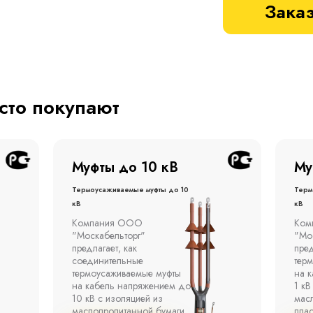
Заказ
асто покупают
Муфты до 1 кВ
Му
Термоусаживаемые муфты до 1
терм
кВ
кВ
Компания ООО
Муфт
"Москабельторг"
тонн
предлагает концевые
откр
термоусаживаемые муфты
эста
на кабель напряжением до
полк
1 кВ с изоляцией из
окр
маслопропитанной бумаги,
°С д
пластмассы и резины.
отно