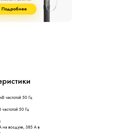
8% и температуре до
и сшитого полиэтилена
Подробнее
Подробнее
°С.
собственного производст
еристики
кВ частотой 50 Гц
В частотой 50 Гц
н
 на воздухе, 385 А в