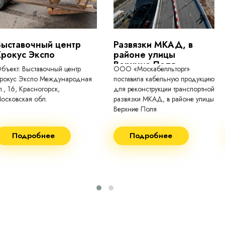
Выставочный центр
Развязки МКАД, в
Крокус Экспо
районе улицы
Верхние Поля
бъект: Выставочный центр
ООО «Москабелльторг»
рокус Экспо Международная
поставила кабельную продукцию
л., 16, Красногорск,
для реконструкции транспортной
осковская обл.
развязки МКАД, в районе улицы
Верхние Поля
еконструкция 2024.
Строительство 2023 год
Подробнее
Подробнее
оставка кабеля:
Поставка кабеля:
ВГнг(A) - 1кВ 3х150 455м
ВГнг(A) - 1кВ 4х35 63м
ВБШВнг(А)-LS 4х35) -
ВГнг(A) - 1кВ 4х70 150м
1кВ 20000м
ВГнг(A) - 1кВ 4х95 450м
ВБШВнг(А)-LS 4х25) -
ВГнг(A) - 1кВ 4х120 70м
1кВ 20000м