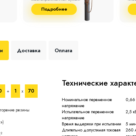
до 9
Подробнее
+35 
ки
Доставка
Оплата
Технические характ
0
1
70
+
х
Номинальное переменное
0,66 
напряжение
горение резины
Испытательное переменное
2,5 к
напряжение
»)
Время выдержки при испытании
5 ми
Длительно допустимая токовая
260 А
2
м