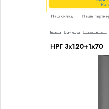
Импо
Кабели силовые
Наш склад
Наши партне
полиэтиленовой
кВ
Главная
Продукция
Кабели cиловые
Кабели силовые
изоляцией
НРГ 3х120+1х70