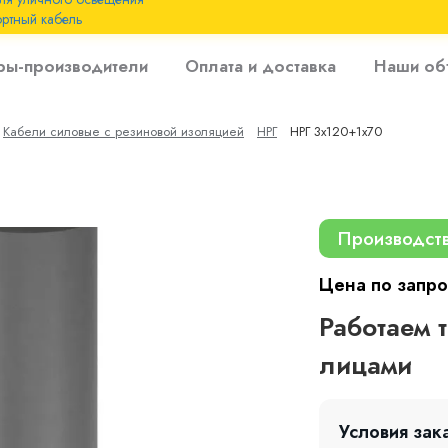
ртный кабель
 с
ры-производители
Оплата и доставка
Наши об
 изоляцией до 6
Кабели силовые с резиновой изоляцией
НРГ
НРГ 3х120+1х70
 с резиновой
Производст
Цена по запро
Работаем 
лицами
Условия зак