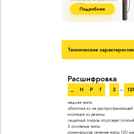
пературе до
и сшитого полиэтилена
бнее
Подробнее
собственного производства
Технические характеристи
Расшифровка
_
Н
Р
Г
3
12
х
медная жила
оболочка из не распространяющей 
изоляция из резины
защитный покров отсутствует («голый
3 основные жилы
номинальное сечение жилы 120 м