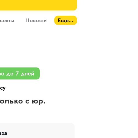
ъекты
Новости
Еще...
во до 7 дней
су
только с юр.
аза