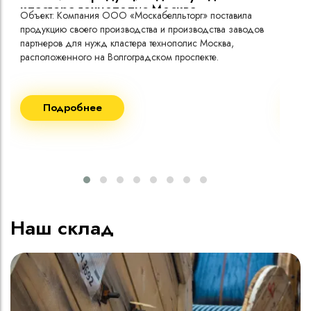
кластера технополис Москва.
Объект: Компания ООО «Москабелльторг» поставила
Объ
продукцию своего производства и производства заводов
Меж
партнеров для нужд кластера технополис Москва,
расположенного на Волгоградском проспекте.
Рек
Поставка кабеля:
Пост
Подробнее
ВВГнг(A) LS - 1кВ 1х240 20 000м
ВВГ
ВВГнг(A) LS - 1кВ 1х185 20 000м
ВВГ
ВВГ
ВВГ
ВВГ
Наш склад