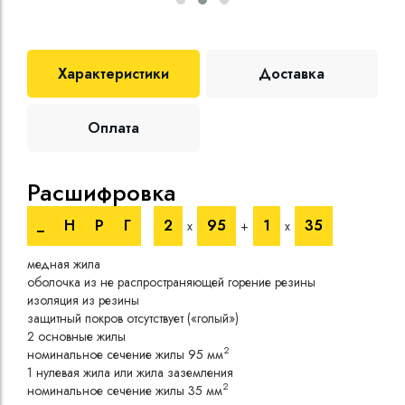
Характеристики
Доставка
Оплата
Расшифровка
Те
_
Н
Р
Г
2
95
1
35
х
+
х
Номи
медная жила
напр
оболочка из не распространяющей горение резины
Испы
изоляция из резины
напр
защитный покров отсутствует («голый»)
Врем
2 основные жилы
Длит
2
номинальное сечение жилы 95 мм
нагр
1 нулевая жила или жила заземления
Сопр
2
номинальное сечение жилы 35 мм
при 