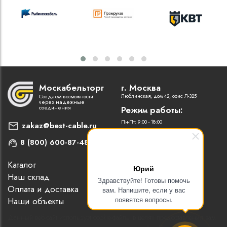
Москабельторг
г. Москва
Создаем возможности
Люблинская, дом 42, офис Л-325
через надежные
соединения
Режим работы:
Пн-Пт: 9:00 - 18:00
zakaz@best-cable.ru
8 (800) 600-87-48
Каталог
Наши партнеры
Юрий
Наш склад
Статьи
Здравствуйте! Готовы помочь
Оплата и доставка
Контакты
вам. Напишите, если у вас
появятся вопросы.
Наши объекты
Новости
Данный веб-сайт использует cookie-файлы в целях предоставления вам