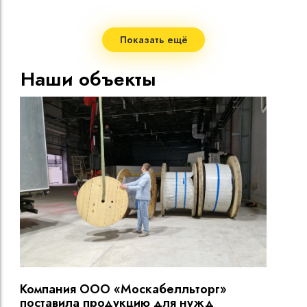
Стро
Мало
Показать ещё
Допу
жил
Наши объекты
Макс
нагр
Мини
Диап
Срок
Компания ООО «Москабелльторг»
Вы
поставила продукцию для нужд