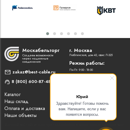
Москабельторг
г. Москва
Создаем возможности
Люблинская, дом 42, офис Л-325
через надежные
соединения
Режим работы:
Пн-Пт: 9:00 - 18:00
zakaz@best-cable.ru
8 (800) 600-87-48
Каталог
Наши партнеры
Юрий
Наш склад
Статьи
Здравствуйте! Готовы помочь
Оплата и доставка
Контакты
вам. Напишите, если у вас
появятся вопросы.
Наши объекты
Новости
Данный веб-сайт использует cookie-файлы в целях предоставления вам