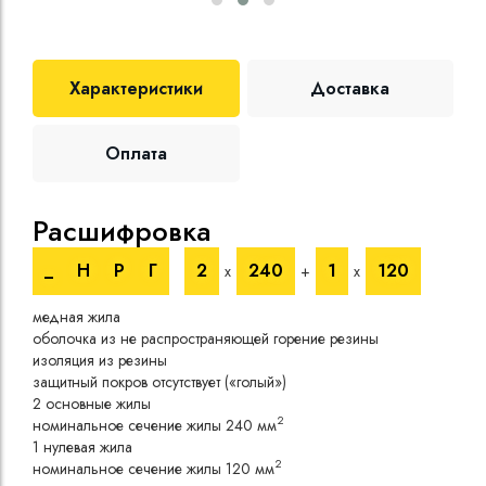
Характеристики
Доставка
Оплата
Расшифровка
Те
_
Н
Р
Г
2
240
1
120
х
+
х
Номи
медная жила
напр
оболочка из не распространяющей горение резины
Испы
изоляция из резины
напр
защитный покров отсутствует («голый»)
Врем
2 основные жилы
Длит
2
номинальное сечение жилы 240 мм
нагр
1 нулевая жила
Сопр
2
номинальное сечение жилы 120 мм
при 