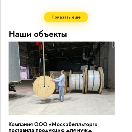
Стро
Мало
Показать ещё
Допу
жил
Наши объекты
Макс
нагр
Мини
Диап
Срок
Компания ООО «Москабелльторг»
Вы
поставила продукцию для нужд