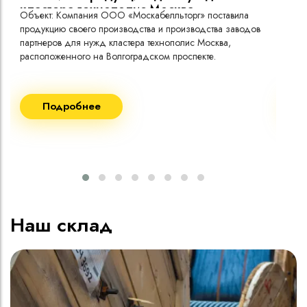
кластера технополис Москва.
Объект: Компания ООО «Москабелльторг» поставила
Объ
продукцию своего производства и производства заводов
Меж
партнеров для нужд кластера технополис Москва,
расположенного на Волгоградском проспекте.
Рек
Поставка кабеля:
Пост
Подробнее
ВВГнг(A) LS - 1кВ 1х240 20 000м
ВВГ
ВВГнг(A) LS - 1кВ 1х185 20 000м
ВВГ
ВВГ
ВВГ
ВВГ
Наш склад