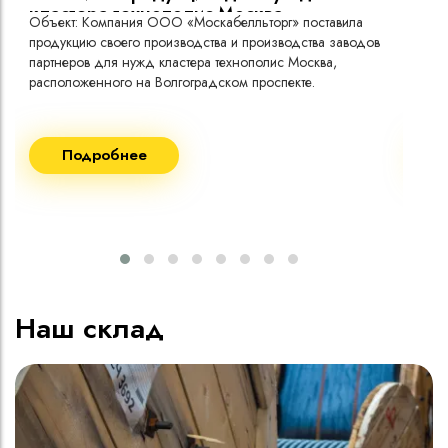
кластера технополис Москва.
Объект: Компания ООО «Москабелльторг» поставила
Объ
продукцию своего производства и производства заводов
Меж
партнеров для нужд кластера технополис Москва,
расположенного на Волгоградском проспекте.
Рек
Поставка кабеля:
Пост
Подробнее
ВВГнг(A) LS - 1кВ 1х240 20 000м
ВВГ
ВВГнг(A) LS - 1кВ 1х185 20 000м
ВВГ
ВВГ
ВВГ
ВВГ
Наш склад