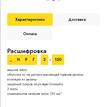
Характеристики
Доставка
Оплата
Расшифровка
Те
_
Н
Р
Г
2
150
х
Номи
медная жила
напр
оболочка из не распространяющей горение резины
Испы
изоляция из резины
напр
защитный покров отсутствует («голый»)
Врем
2 жилы
Длит
2
номинальное сечение жилы 150 мм
нагр
Сопр
при 