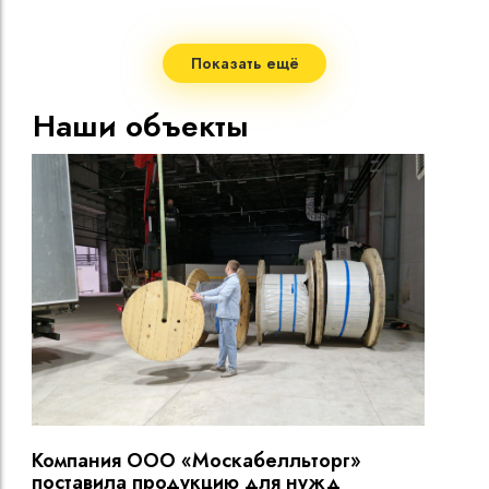
Стро
Мало
Показать ещё
Допу
жил
Наши объекты
Макс
нагр
Мини
Диап
Срок
Компания ООО «Москабелльторг»
Вы
поставила продукцию для нужд