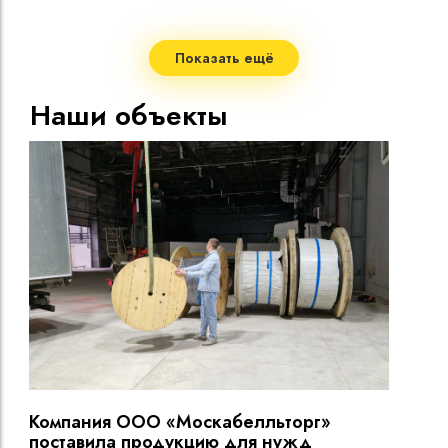
Стро
Мало
Показать ещё
Допу
жил
Наши объекты
Макс
нагр
Мини
Диап
Срок
Компания ООО «Москабелльторг»
Вы
поставила продукцию для нужд