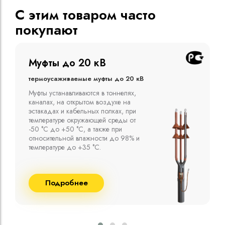
С этим товаром часто
покупают
Муфты до 10 кВ
Термоусаживаемые муфты до 10 кВ
Компания ООО "Москабельторг"
предлагает, как соединительные
термоусаживаемые муфты на кабель
напряжением до 10 кВ с изоляцией
из маслопропитанной бумаги и
сшитого полиэтилена собственного
производства
Подробнее