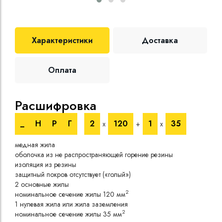
Характеристики
Доставка
Оплата
Расшифровка
Те
_
Н
Р
Г
2
120
1
35
х
+
х
Номи
медная жила
напр
оболочка из не распространяющей горение резины
Испы
изоляция из резины
напр
защитный покров отсутствует («голый»)
Врем
2 основные жилы
Длит
2
номинальное сечение жилы 120 мм
нагр
1 нулевая жила или жила заземления
Сопр
2
номинальное сечение жилы 35 мм
при 