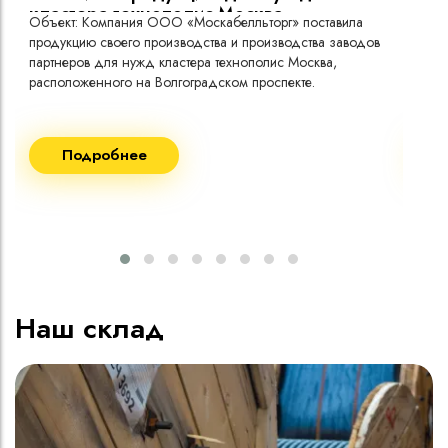
кластера технополис Москва.
Объект: Компания ООО «Москабелльторг» поставила
Объ
продукцию своего производства и производства заводов
Меж
партнеров для нужд кластера технополис Москва,
расположенного на Волгоградском проспекте.
Рек
Поставка кабеля:
Пост
Подробнее
ВВГнг(A) LS - 1кВ 1х240 20 000м
ВВГ
ВВГнг(A) LS - 1кВ 1х185 20 000м
ВВГ
ВВГ
ВВГ
ВВГ
Наш склад