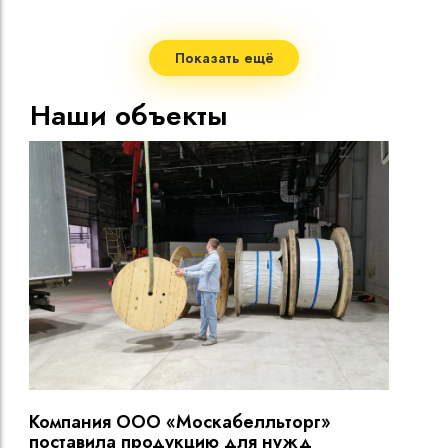
Мало
Допу
Показать ещё
жил
Макс
Наши объекты
жил
Мини
Диап
Срок
Компания ООО «Москабелльторг»
Вы
поставила продукцию для нужд