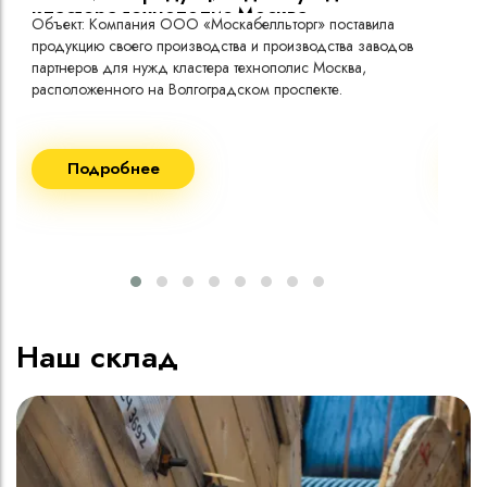
кластера технополис Москва.
Объект: Компания ООО «Москабелльторг» поставила
Объ
продукцию своего производства и производства заводов
Меж
партнеров для нужд кластера технополис Москва,
расположенного на Волгоградском проспекте.
Рек
Поставка кабеля:
Пост
Подробнее
ВВГнг(A) LS - 1кВ 1х240 20 000м
ВВГ
ВВГнг(A) LS - 1кВ 1х185 20 000м
ВВГ
ВВГ
ВВГ
ВВГ
Наш склад