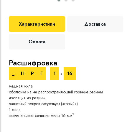
Характеристики
Доставка
Оплата
Расшифровка
Те
_
Н
Р
Г
1
16
х
Номи
медная жила
напр
оболочка из не распространяющей горение резины
Испы
изоляция из резины
напр
защитный покров отсутствует («голый»)
Врем
1 жила
Длит
2
номинальное сечение жилы 16 мм
нагр
Сопр
Стро