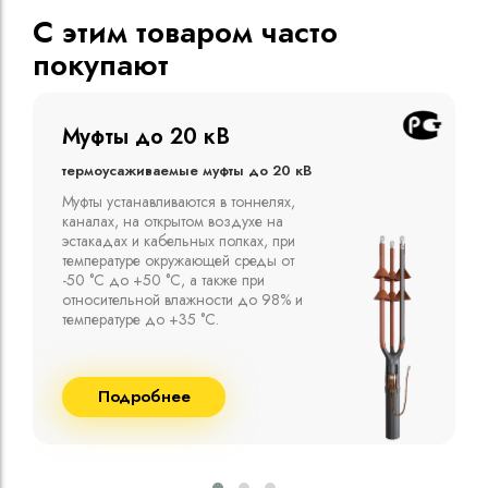
С этим товаром часто
покупают
Муфты до 10 кВ
Термоусаживаемые муфты до 10 кВ
Компания ООО "Москабельторг"
предлагает, как соединительные
термоусаживаемые муфты на кабель
напряжением до 10 кВ с изоляцией
из маслопропитанной бумаги и
сшитого полиэтилена собственного
производства
Подробнее